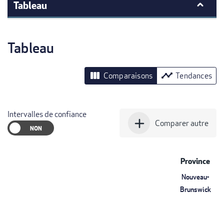
Tableau
Tableau
view_column
timeline
Comparaisons
Tendances
Intervalles de confiance
add
Comparer autre
Province
Nouveau-
Brunswick