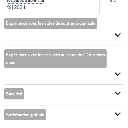
les aides à domicile
5,1
%
|
2024
Expérience avec les aides de soutien à domicile
expand_more
Expérience avec les services au cours des 2 derniers
mois
expand_more
expand_more
Sécurité
expand_more
Satisfaction globale