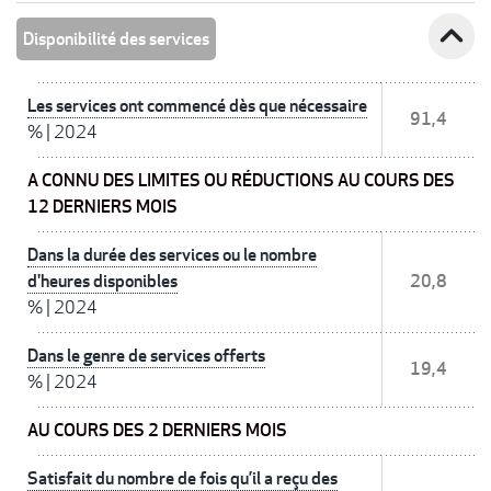
expand_less
Disponibilité des services
Les services ont commencé dès que nécessaire
91,4
%
|
2024
A CONNU DES LIMITES OU RÉDUCTIONS AU COURS DES
12 DERNIERS MOIS
Dans la durée des services ou le nombre
d'heures disponibles
20,8
%
|
2024
Dans le genre de services offerts
19,4
%
|
2024
AU COURS DES 2 DERNIERS MOIS
Satisfait du nombre de fois qu’il a reçu des