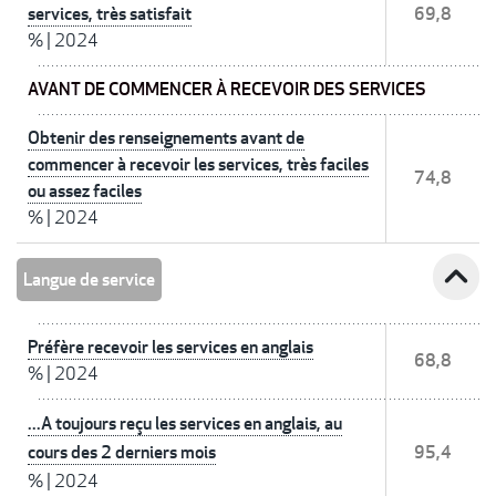
services, très satisfait
69,8
%
|
2024
AVANT DE COMMENCER À RECEVOIR DES SERVICES
Obtenir des renseignements avant de
commencer à recevoir les services, très faciles
74,8
ou assez faciles
%
|
2024
expand_less
Langue de service
Préfère recevoir les services en anglais
68,8
%
|
2024
...A toujours reçu les services en anglais, au
cours des 2 derniers mois
95,4
%
|
2024