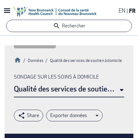
Aller
EN
FR
au
contenu
Rechercher
principal
Accueil
Données
Qualité des services de soutien à domicile
Fil
SONDAGE SUR LES SOINS À DOMICILE
d'Ariane
Qualité des services de soutien à domic
Exporter données