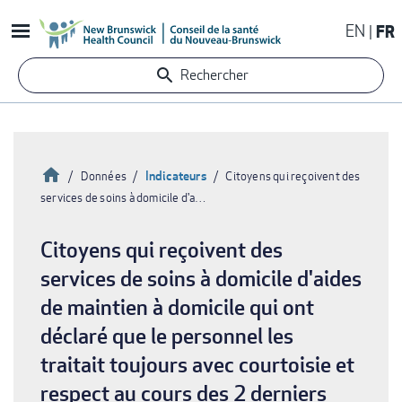
Aller
EN
FR
au
contenu
Rechercher
principal
Accueil
Indicateurs
Données
Citoyens qui reçoivent des
services de soins à domicile d'a…
Fil
d'Ariane
Citoyens qui reçoivent des
services de soins à domicile d'aides
de maintien à domicile qui ont
déclaré que le personnel les
traitait toujours avec courtoisie et
respect au cours des 2 derniers