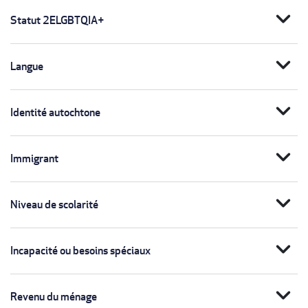
expand_more
Statut 2ELGBTQIA+
expand_more
Langue
expand_more
Identité autochtone
expand_more
Immigrant
expand_more
Niveau de scolarité
expand_more
Incapacité ou besoins spéciaux
expand_more
Revenu du ménage