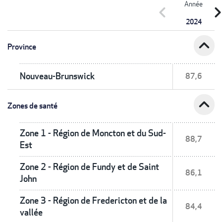
Année
chevron_left
chevron_r
2024
expand_less
Province
Nouveau-Brunswick
87,6
expand_less
Zones de santé
Zone 1 - Région de Moncton et du Sud-
88,7
Est
Zone 2 - Région de Fundy et de Saint
86,1
John
Zone 3 - Région de Fredericton et de la
84,4
vallée