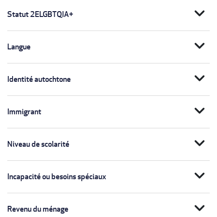
expand_more
Statut 2ELGBTQIA+
expand_more
Langue
expand_more
Identité autochtone
expand_more
Immigrant
expand_more
Niveau de scolarité
expand_more
Incapacité ou besoins spéciaux
expand_more
Revenu du ménage