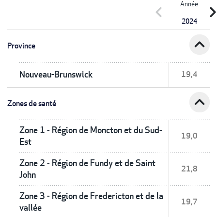
Année
chevron_left
chevron_r
2024
expand_less
Province
Nouveau-Brunswick
19,4
expand_less
Zones de santé
Zone 1 - Région de Moncton et du Sud-
19,0
Est
Zone 2 - Région de Fundy et de Saint
21,8
John
Zone 3 - Région de Fredericton et de la
19,7
vallée