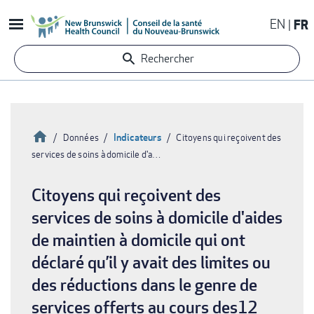
Aller
EN
FR
au
contenu
Rechercher
principal
Accueil
Indicateurs
Données
Citoyens qui reçoivent des
services de soins à domicile d'a…
Fil
d'Ariane
Citoyens qui reçoivent des
services de soins à domicile d'aides
de maintien à domicile qui ont
déclaré qu’il y avait des limites ou
des réductions dans le genre de
services offerts au cours des12