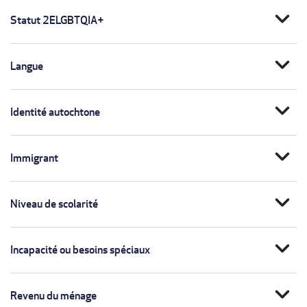
expand_more
Statut 2ELGBTQIA+
expand_more
Langue
expand_more
Identité autochtone
expand_more
Immigrant
expand_more
Niveau de scolarité
expand_more
Incapacité ou besoins spéciaux
expand_more
Revenu du ménage