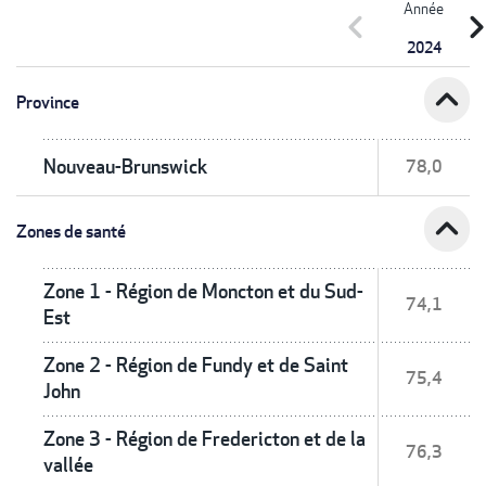
Année
chevron_left
chevron_r
2024
expand_less
Province
Nouveau-Brunswick
78,0
expand_less
Zones de santé
Zone 1 - Région de Moncton et du Sud-
74,1
Est
Zone 2 - Région de Fundy et de Saint
75,4
John
Zone 3 - Région de Fredericton et de la
76,3
vallée