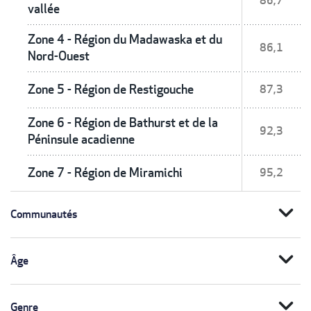
86,7
vallée
Zone 4 - Région du Madawaska et du
86,1
Nord-Ouest
Zone 5 - Région de Restigouche
87,3
Zone 6 - Région de Bathurst et de la
92,3
Péninsule acadienne
Zone 7 - Région de Miramichi
95,2
expand_more
Communautés
expand_more
Âge
expand_more
Genre