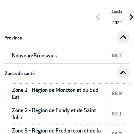
Année
chevron_left
chevron_r
2024
expand_less
Province
Nouveau-Brunswick
88,7
expand_less
Zones de santé
Zone 1 - Région de Moncton et du Sud-
88,9
Est
Zone 2 - Région de Fundy et de Saint
87,1
John
Zone 3 - Région de Fredericton et de la