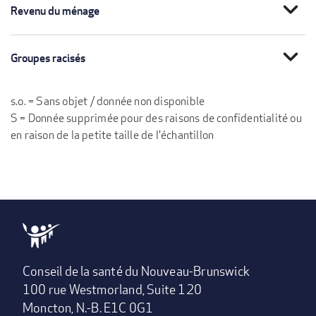
expand_more
Revenu du ménage
expand_more
Groupes racisés
s.o. = Sans objet / donnée non disponible
S = Donnée supprimée pour des raisons de confidentialité ou
en raison de la petite taille de l'échantillon
Conseil de la santé du Nouveau-Brunswick
100 rue Westmorland, Suite 120
Moncton, N.-B. E1C 0G1