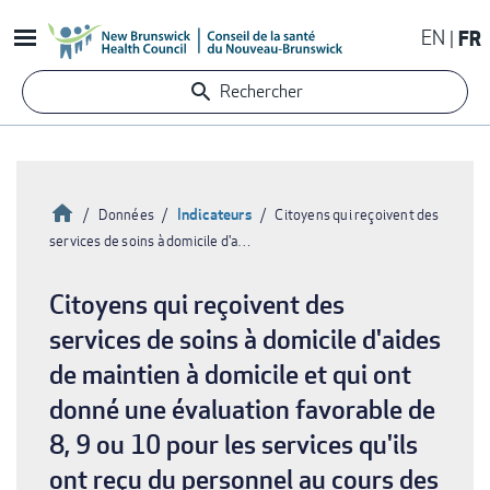
Aller
EN
FR
au
contenu
Rechercher
principal
Accueil
Indicateurs
Données
Citoyens qui reçoivent des
services de soins à domicile d'a…
Fil
d'Ariane
Citoyens qui reçoivent des
services de soins à domicile d'aides
de maintien à domicile et qui ont
donné une évaluation favorable de
8, 9 ou 10 pour les services qu'ils
ont reçu du personnel au cours des