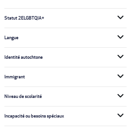
expand_more
Statut 2ELGBTQIA+
expand_more
Langue
expand_more
Identité autochtone
expand_more
Immigrant
expand_more
Niveau de scolarité
expand_more
Incapacité ou besoins spéciaux