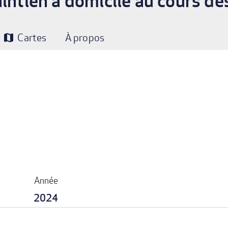
intien à domicile au cours de
Cartes
À propos
map
Année
2024