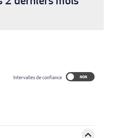
s 2 derniers mois
Intervalles de confiance
expand_less