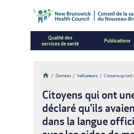
Aller
au
contenu
principal
Qualité des
Publications
services de santé
Accueil
Données
Indicateurs
Citoyens qui ont 
Fil
Citoyens qui ont une
d'Ariane
déclaré qu'ils avaie
dans la langue offici