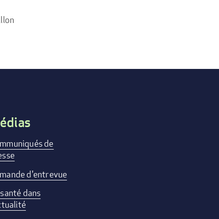
llon
édias
mmuniqués de
esse
mande d'entrevue
 santé dans
ctualité