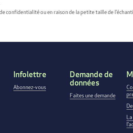
e
confidentialité ou en raison de la petite taille de l'échanti
Infolettre
Demande de
M
données
Footer
Abonnez-vous
Co
pr
menu
Faites une demande
De
La
l'a