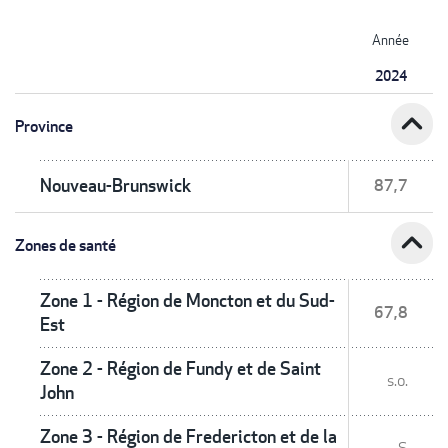
Année
2024
expand_less
Province
Nouveau-Brunswick
87,7
expand_less
Zones de santé
Zone 1 - Région de Moncton et du Sud-
67,8
Est
Zone 2 - Région de Fundy et de Saint
s.o.
John
Zone 3 - Région de Fredericton et de la