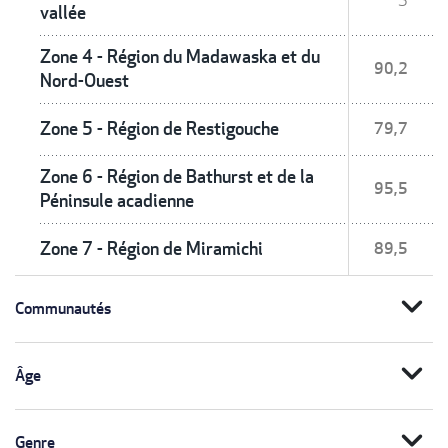
S
vallée
Zone 4 - Région du Madawaska et du
90,2
Nord-Ouest
Zone 5 - Région de Restigouche
79,7
Zone 6 - Région de Bathurst et de la
95,5
Péninsule acadienne
Zone 7 - Région de Miramichi
89,5
expand_more
Communautés
expand_more
Âge
expand_more
Genre