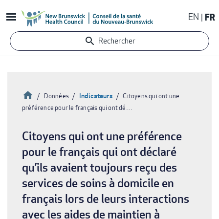
Aller
EN
FR
au
contenu
Rechercher
principal
Accueil
Indicateurs
Données
Citoyens qui ont une
préférence pour le français qui ont dé…
Fil
d'Ariane
Citoyens qui ont une préférence
pour le français qui ont déclaré
qu’ils avaient toujours reçu des
services de soins à domicile en
français lors de leurs interactions
avec les aides de maintien à