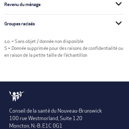
expand_more
Revenu du ménage
expand_more
Groupes racisés
s.o. = Sans objet / donnée non disponible
S = Donnée supprimée pour des raisons de confidentialité ou
en raison de la petite taille de l'échantillon
Conseil de la santé du Nouveau-Brunswick
100 rue Westmorland, Suite 120
Moncton, N.-B. E1C 0G1