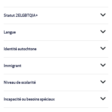
expand_more
Statut 2ELGBTQIA+
expand_more
Langue
expand_more
Identité autochtone
expand_more
Immigrant
expand_more
Niveau de scolarité
expand_more
Incapacité ou besoins spéciaux