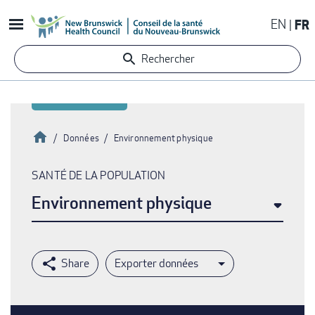
Aller
EN
FR
au
contenu
Rechercher
principal
Accueil
Données
Environnement physique
Fil
SANTÉ DE LA POPULATION
d'Ariane
Environnement physique
Exporter données