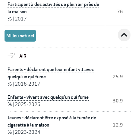
Participent à des activités de plein air près de
la maison
76
%
|
2017
expand_less
Milieu naturel
AIR
Parents - déclarent que leur enfant vit avec
quelqu'un qui fume
25,9
%
|
2016-2017
Enfants - vivent avec quelqu'un qui fume
30,9
%
|
2025-2026
Jeunes - déclarent être exposé à la fumée de
cigarette à la maison
12,9
%
|
2023-2024