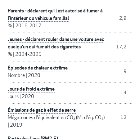
Parents - déclarent qu'il est autorisé à fumer à
l'intérieur du véhicule familial
2,9
%
|
2016-2017
Jeunes - déclarent rouler dans une voiture avec
quelqu'un qui fumait des cigarettes
17,2
%
|
2024-2025
Épisodes de chaleur extrême
5
Nombre
|
2020
Jours de froid extrême
14
Jours
|
2020
Émissions de gaz à effet de serre
Mégatonnes d'équivalent en CO₂ (Mt d'éq. CO₂)
12
|
2019
Particules fines (PM2,5)