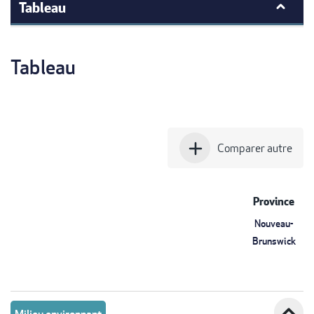
Tableau
Tableau
add
Comparer autre
Province
Nouveau-
Brunswick
expand_less