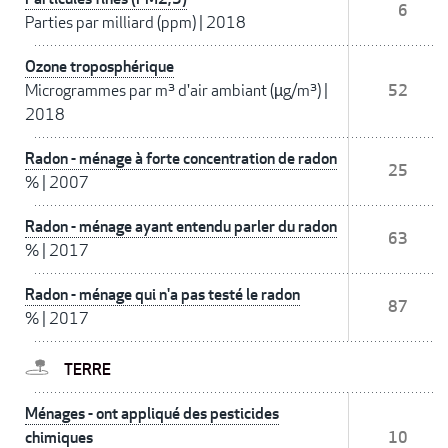
6
Parties par milliard (ppm)
|
2018
Ozone troposphérique
Microgrammes par m³ d'air ambiant (µg/m³)
|
52
2018
Radon - ménage à forte concentration de radon
25
%
|
2007
Radon - ménage ayant entendu parler du radon
63
%
|
2017
Radon - ménage qui n'a pas testé le radon
87
%
|
2017
TERRE
Ménages - ont appliqué des pesticides
chimiques
10