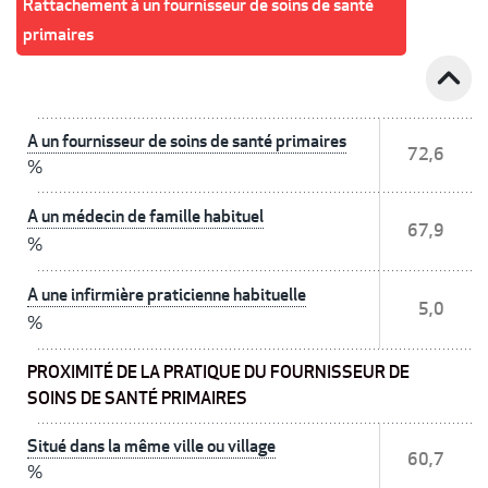
Rattachement à un fournisseur de soins de santé
primaires
expand_less
A un fournisseur de soins de santé primaires
72,6
%
A un médecin de famille habituel
67,9
%
A une infirmière praticienne habituelle
5,0
%
PROXIMITÉ DE LA PRATIQUE DU FOURNISSEUR DE
SOINS DE SANTÉ PRIMAIRES
Situé dans la même ville ou village
60,7
%