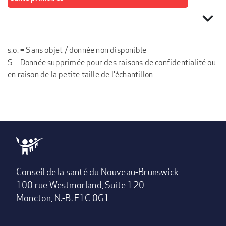
expand_more
s.o. = Sans objet / donnée non disponible
S = Donnée supprimée pour des raisons de confidentialité ou
en raison de la petite taille de l'échantillon
Conseil de la santé du Nouveau-Brunswick
100 rue Westmorland, Suite 120
Moncton, N.-B. E1C 0G1