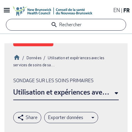
Aller
EN
FR
au
contenu
Rechercher
principal
Accueil
Données
Utilisation et expériences avec les
services de soins de sa…
Fil
d'Ariane
SONDAGE SUR LES SOINS PRIMAIRES
Utilisation et expériences avec les serv
Exporter données