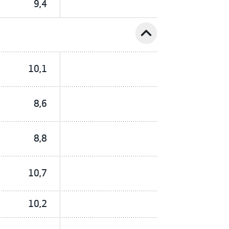
9,4
expand_less
10,1
8,6
8,8
10,7
10,2