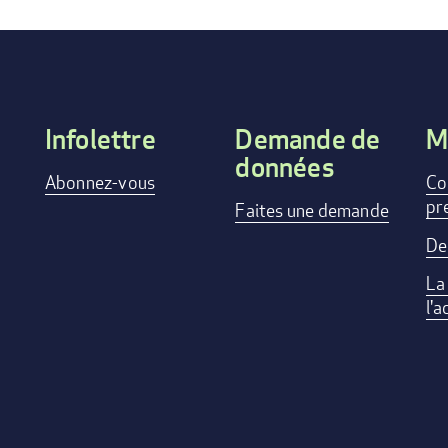
Infolettre
Demande de
M
données
Footer
Abonnez-vous
Co
pr
menu
Faites une demande
De
La
l'a