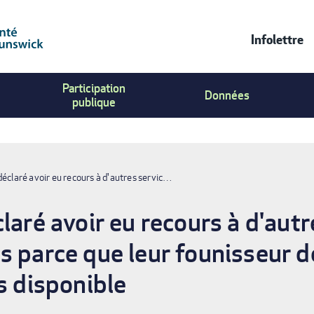
Infolettre
Contac
Participation
Us
Données
publique
Menu
déclaré avoir eu recours à d'autres servic…
laré avoir eu recours à d'autr
s parce que leur founisseur d
s disponible