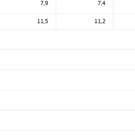
7,9
7,4
11,5
11,2