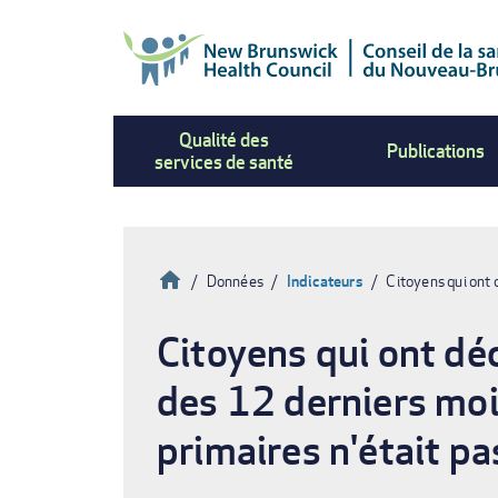
Aller
au
contenu
principal
Qualité des
Publications
services de santé
Accueil
Données
Indicateurs
Citoyens qui ont 
Fil
Citoyens qui ont déc
d'Ariane
des 12 derniers moi
primaires n'était pa