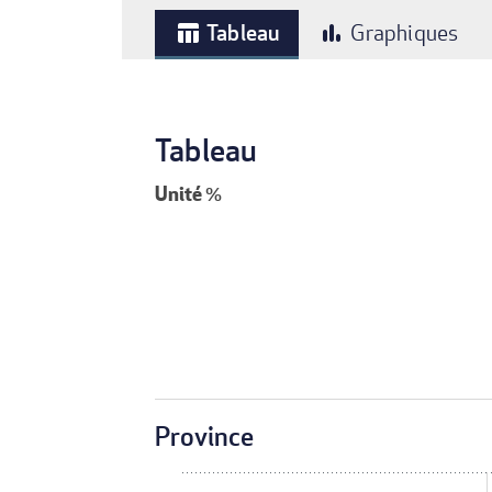
Tableau
Graphiques
table_chart
bar_chart
Tableau
Unité
%
Province