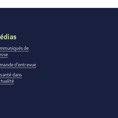
édias
mmuniqués de
esse
mande d'entrevue
 santé dans
ctualité