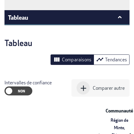
Tableau
Tableau
view_column
timeline
Comparaisons
Tendances
Intervalles de confiance
add
Comparer autre
Communauté
Région de
Minto,