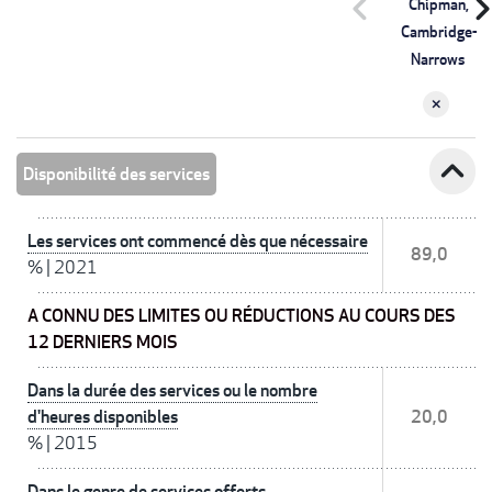
chevron_left
chevron_r
Chipman,
Cambridge-
Narrows
expand_less
Disponibilité des services
Les services ont commencé dès que nécessaire
89,0
%
|
2021
A CONNU DES LIMITES OU RÉDUCTIONS AU COURS DES
12 DERNIERS MOIS
Dans la durée des services ou le nombre
d'heures disponibles
20,0
%
|
2015
Dans le genre de services offerts