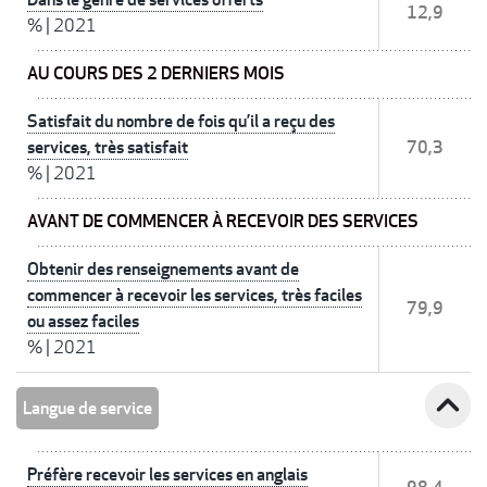
12,9
%
|
2021
AU COURS DES 2 DERNIERS MOIS
Satisfait du nombre de fois qu’il a reçu des
services, très satisfait
70,3
%
|
2021
AVANT DE COMMENCER À RECEVOIR DES SERVICES
Obtenir des renseignements avant de
commencer à recevoir les services, très faciles
79,9
ou assez faciles
%
|
2021
expand_less
Langue de service
Préfère recevoir les services en anglais