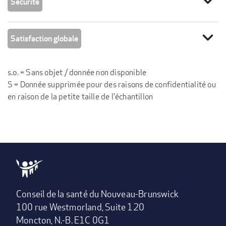
expand_more
Sécurité
expand_more
Satisfaction globale
s.o. = Sans objet / donnée non disponible
S = Donnée supprimée pour des raisons de confidentialité ou
en raison de la petite taille de l'échantillon
Conseil de la santé du Nouveau-Brunswick
100 rue Westmorland, Suite 120
Moncton, N.-B. E1C 0G1