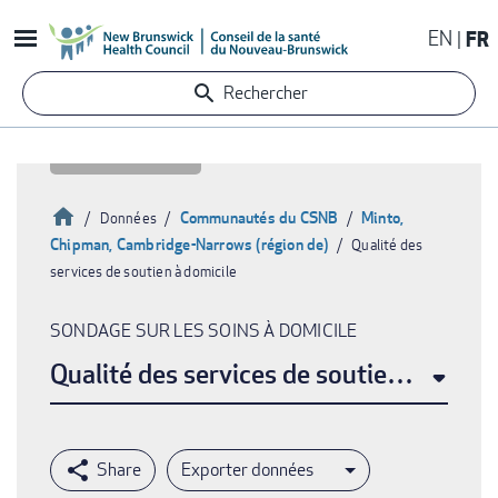
Aller
EN
FR
au
contenu
Rechercher
principal
Accueil
Communautés du CSNB
Minto,
Données
Chipman, Cambridge-Narrows (région de)
Qualité des
Fil
services de soutien à domicile
d'Ariane
SONDAGE SUR LES SOINS À DOMICILE
Qualité des services de soutien à domic
Exporter données