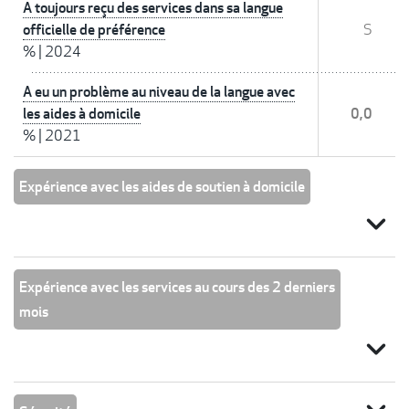
A toujours reçu des services dans sa langue
officielle de préférence
S
%
|
2024
A eu un problème au niveau de la langue avec
les aides à domicile
0,0
%
|
2021
Expérience avec les aides de soutien à domicile
expand_more
Expérience avec les services au cours des 2 derniers
mois
expand_more