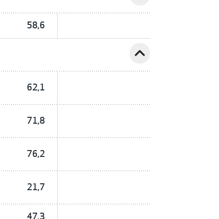
58,6
expand_less
62,1
71,8
76,2
21,7
47,3