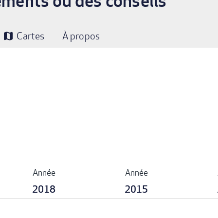
nements ou des conseils
Cartes
À propos
map
Année
Année
2018
2015