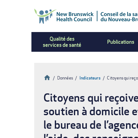
Aller
au
contenu
principal
Qualité des
Publications
services de santé
Accueil
Données
Indicateurs
Citoyens qui reço
Fil
Citoyens qui reçoive
d'Ariane
soutien à domicile et
le bureau de l’agenc