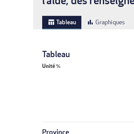
l’aide, des renseig
Tableau
Graphiques
table_chart
bar_chart
Tableau
Unité
%
Province