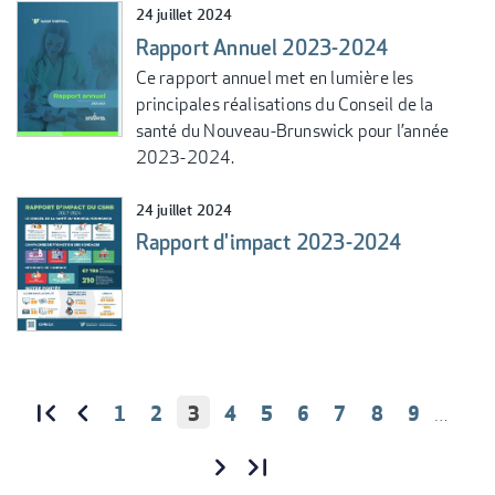
24 juillet 2024
Rapport Annuel 2023-2024
Ce rapport annuel met en lumière les
principales réalisations du Conseil de la
santé du Nouveau-Brunswick pour l’année
2023-2024.
24 juillet 2024
Rapport d'impact 2023-2024
PAGE
1
PAGE
2
PAGE
3
PAGE
4
PAGE
5
PAGE
6
PAGE
7
PAGE
8
PAGE
9
…
PAGINATION
COURANTE
PREMIÈRE
«
PAGE
‹‹
PREMIÈRE
PAGE
PRÉCÉDENTE