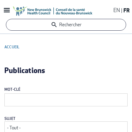
Aller
EN
FR
au
contenu
Rechercher
principal
ACCUEIL
FIL
D'ARIANE
Publications
MOT-CLÉ
SUJET