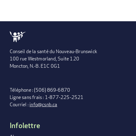
PAGE
››
DERNIÈRE
DERNIÈRE
SUIVANTE
PAGE
»
Conseil de la santé du Nouveau-Brunswick
100 rue Westmorland, Suite 120
Moncton, N.-B. E1C 0G1
Téléphone : (506) 869-6870
Ligne sans frais : 1-877-225-2521
Courriel :
info@csnb.ca
Infolettre
FOOTER
MENU