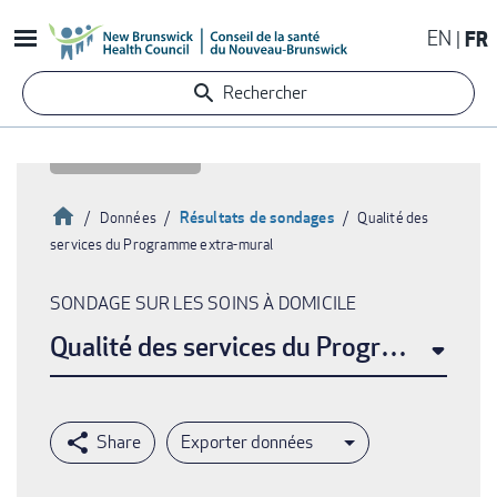
Aller
EN
FR
au
contenu
Rechercher
principal
Accueil
Résultats de sondages
Données
Qualité des
services du Programme extra-mural
Fil
d'Ariane
SONDAGE SUR LES SOINS À DOMICILE
Qualité des services du Programme ext
Exporter données