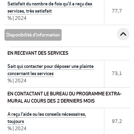
Satisfait du nombre de fois qu’il a reçu des
services, très satisfait
77,7
%
|
2024
expand_less
Disponibilité d'information
EN RECEVANT DES SERVICES
Sait qui contacter pour déposer une plainte
concernant les services
73,1
%
|
2024
EN CONTACTANT LE BUREAU DU PROGRAMME EXTRA-
MURAL AU COURS DES 2 DERNIERS MOIS
A reçu l'aide ou les conseils nécessaires,
toujours
97,2
%
|
2024