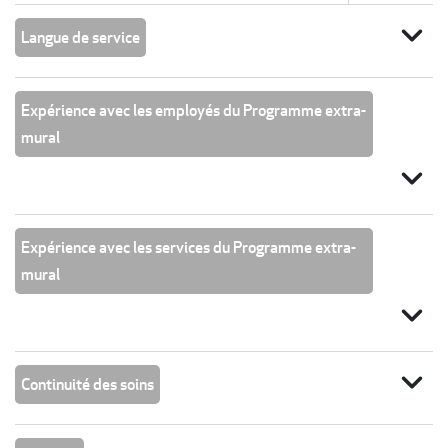
expand_more
Langue de service
Expérience avec les employés du Programme extra-
mural
expand_more
Expérience avec les services du Programme extra-
mural
expand_more
expand_more
Continuité des soins