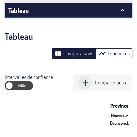
Tableau
Tableau
view_column
timeline
Comparaisons
Tendances
Intervalles de confiance
add
Comparer autre
Province
Nouveau-
Brunswick