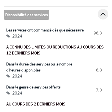
expand_less
Disponibilité des services
Les services ont commencé dès que nécessaire
96,3
%
|
2024
A CONNU DES LIMITES OU RÉDUCTIONS AU COURS DES
12 DERNIERS MOIS
Dans la durée des services ou le nombre
d'heures disponibles
6,8
%
|
2024
Dans le genre de services offerts
7,0
%
|
2024
AU COURS DES 2 DERNIERS MOIS