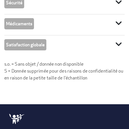
expand_more
Sécurité
expand_more
Médicaments
expand_more
Satisfaction globale
s.o. = Sans objet / donnée non disponible
S = Donnée supprimée pour des raisons de confidentialité ou
en raison de la petite taille de l'échantillon