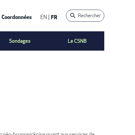
Rechercher
Coordonnées
EN
FR
t
Sondages
Le CSNB
ion néo-brunswickoise quant aux services de