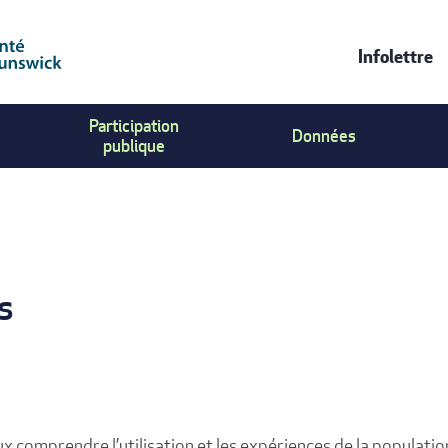
Infolettre
Contac
Participation
Us
Données
publique
Menu
s
ux comprendre l’utilisation et les expériences de la populat