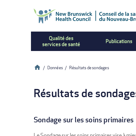
Aller
au
contenu
principal
Qualité des
Publications
services de santé
Accueil
Données
Résultats de sondages
Fil
Résultats de sondage
d'Ariane
Sondage sur les soins primaires
Le Sondage sur les soins primaires vise à mie