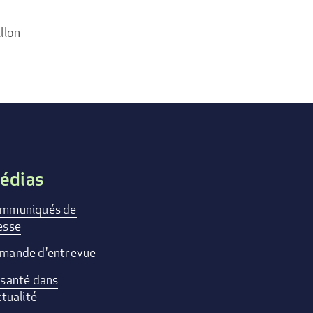
llon
édias
mmuniqués de
esse
mande d'entrevue
 santé dans
ctualité