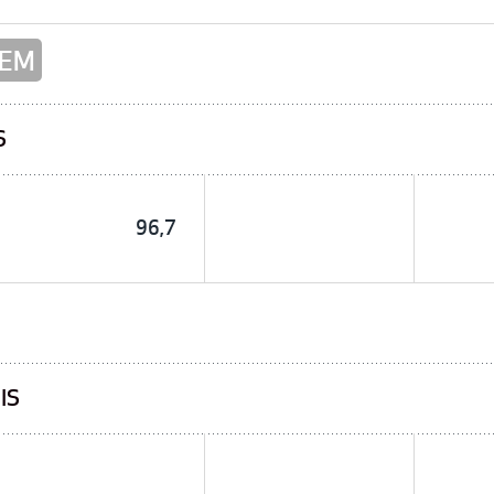
 PEM
S
96,7
IS