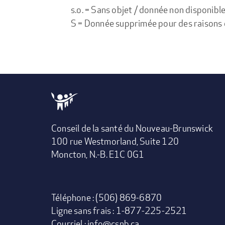
s.o. = Sans objet / donnée non disponibl
S = Donnée supprimée pour des raisons de 
Conseil de la santé du Nouveau-Brunswick
100 rue Westmorland, Suite 120
Moncton, N.-B. E1C 0G1
Téléphone : (506) 869-6870
Ligne sans frais : 1-877-225-2521
Courriel :
info@csnb.ca