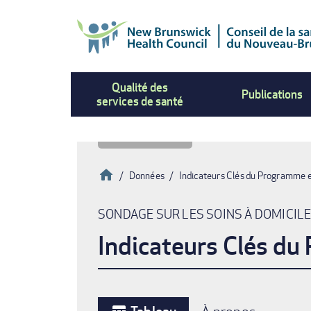
Aller
au
contenu
principal
Qualité des
Publications
services de santé
Accueil
Données
Indicateurs Clés du Programme 
Fil
SONDAGE SUR LES SOINS À DOMICIL
d'Ariane
Indicateurs Clés du