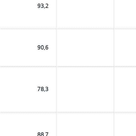
93,2
90,6
78,3
88,7