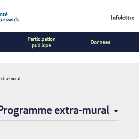
Infolettre
Contac
Participation
Us
Données
publique
Menu
extra-mural
E
 Programme extra-mural