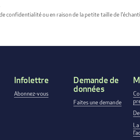
e
confidentialité ou en raison de la petite taille de l'échanti
Infolettre
Demande de
M
données
Footer
Abonnez-vous
Co
pr
menu
Faites une demande
De
La
l'a