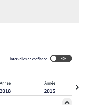
Intervalles de confiance
Année
Année
chevron_right
2018
2015
expand_less