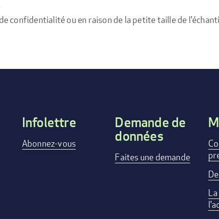
e
confidentialité ou en raison de la petite taille de l'échanti
Infolettre
Demande de
M
données
Footer
Abonnez-vous
Co
pr
menu
Faites une demande
De
La
l'a