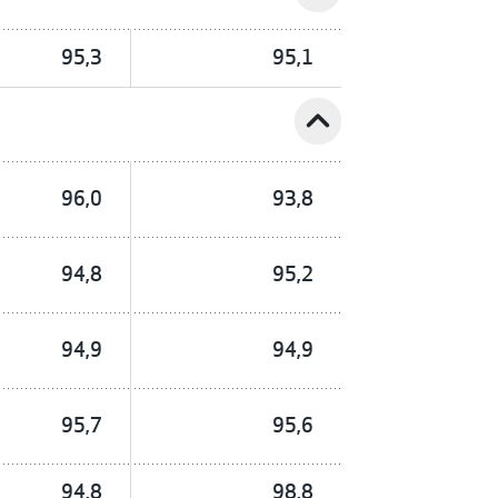
95,3
95,1
expand_less
96,0
93,8
94,8
95,2
94,9
94,9
95,7
95,6
94,8
98,8