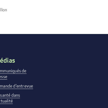
llon
édias
mmuniqués de
esse
mande d'entrevue
 santé dans
ctualité