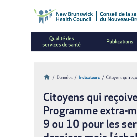
Aller
au
contenu
principal
Qualité des
Publications
services de santé
Accueil
Données
Indicateurs
Citoyens qui reço
Fil
Citoyens qui reçoive
d'Ariane
Programme extra-mur
9 ou 10 pour les ser