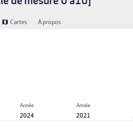
lle de mesure 0 à10]
Cartes
À propos
map
Année
Année
2024
2021