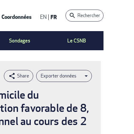
Rechercher
Coordonnées
EN
FR
t
Sondages
Le CSNB
Exporter données
micile du
ion favorable de 8,
onnel au cours des 2