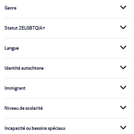
expand_more
Genre
expand_more
Statut 2ELGBTQIA+
expand_more
Langue
expand_more
Identité autochtone
expand_more
Immigrant
expand_more
Niveau de scolarité
expand_more
Incapacité ou besoins spéciaux