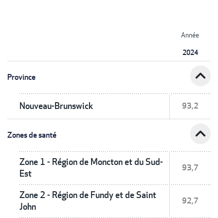
Année
2024
expand_less
Province
Nouveau-Brunswick
93,2
expand_less
Zones de santé
Zone 1 - Région de Moncton et du Sud-
93,7
Est
Zone 2 - Région de Fundy et de Saint
92,7
John