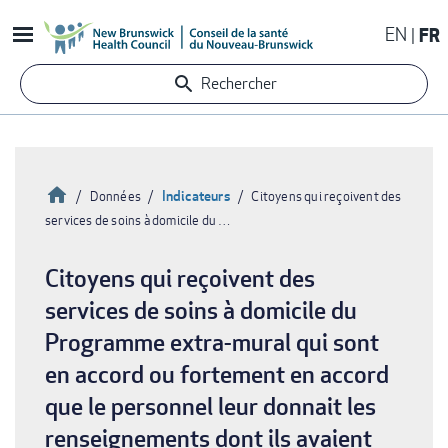
Aller
EN
FR
au
contenu
Rechercher
principal
Accueil
Indicateurs
Données
Citoyens qui reçoivent des
services de soins à domicile du …
Fil
d'Ariane
Citoyens qui reçoivent des
services de soins à domicile du
Programme extra-mural qui sont
en accord ou fortement en accord
que le personnel leur donnait les
renseignements dont ils avaient