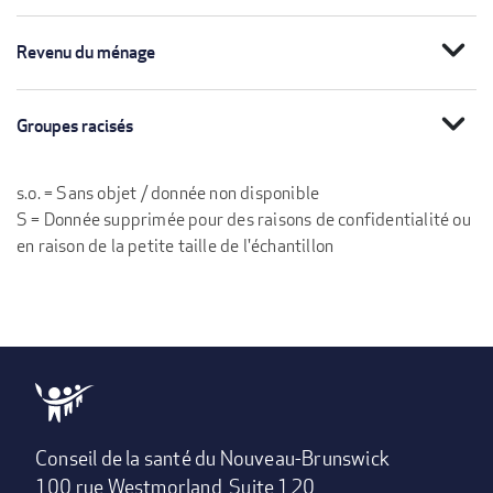
expand_more
Revenu du ménage
expand_more
Groupes racisés
s.o. = Sans objet / donnée non disponible
S = Donnée supprimée pour des raisons de confidentialité ou
en raison de la petite taille de l'échantillon
Conseil de la santé du Nouveau-Brunswick
100 rue Westmorland, Suite 120