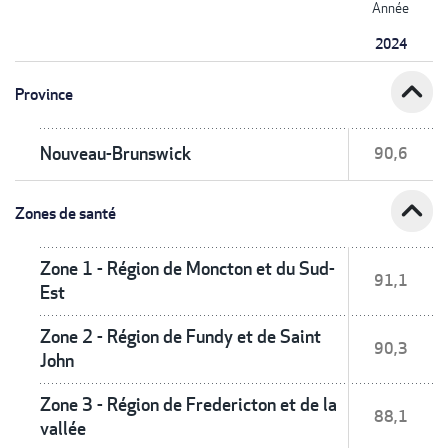
Année
2024
expand_less
Province
Nouveau-Brunswick
90,6
expand_less
Zones de santé
Zone 1 - Région de Moncton et du Sud-
91,1
Est
Zone 2 - Région de Fundy et de Saint
90,3
John
Zone 3 - Région de Fredericton et de la
88,1
vallée