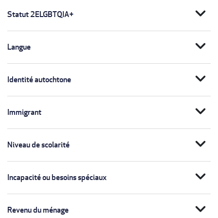
expand_more
Statut 2ELGBTQIA+
expand_more
Langue
expand_more
Identité autochtone
expand_more
Immigrant
expand_more
Niveau de scolarité
expand_more
Incapacité ou besoins spéciaux
expand_more
Revenu du ménage