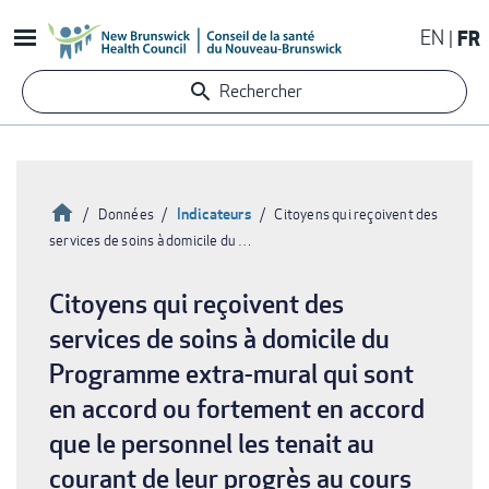
Aller
EN
FR
au
contenu
Rechercher
principal
Accueil
Indicateurs
Données
Citoyens qui reçoivent des
services de soins à domicile du …
Fil
d'Ariane
Citoyens qui reçoivent des
services de soins à domicile du
Programme extra-mural qui sont
en accord ou fortement en accord
que le personnel les tenait au
courant de leur progrès au cours