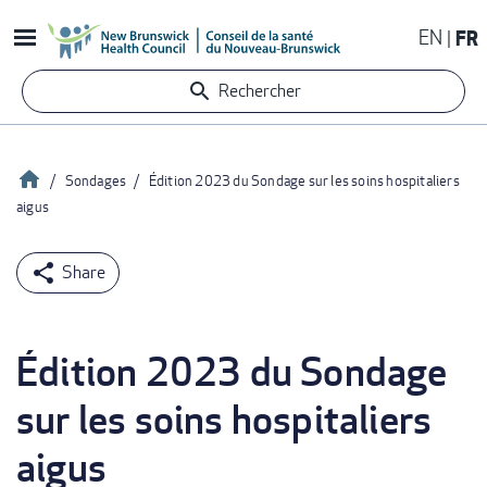
Aller
EN
FR
au
contenu
Rechercher
principal
Accueil
Sondages
Édition 2023 du Sondage sur les soins hospitaliers
aigus
Fil
d'Ariane
Édition 2023 du Sondage
sur les soins hospitaliers
aigus