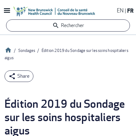
Aller
EN
FR
au
contenu
Rechercher
principal
Accueil
Sondages
Édition 2019 du Sondage sur les soins hospitaliers
aigus
Fil
d'Ariane
Édition 2019 du Sondage
sur les soins hospitaliers
aigus