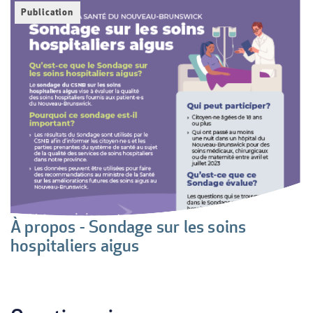
Publication
es
À propos - Sondage sur les soins
L
hospitaliers aigus
N