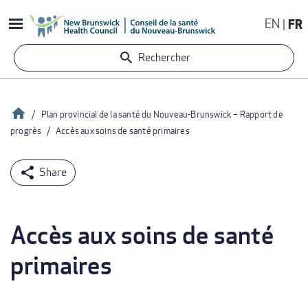
Aller
EN
FR
au
contenu
Rechercher
principal
Accueil
Plan provincial de la santé du Nouveau-Brunswick – Rapport de
progrès
Accès aux soins de santé primaires
Fil
d'Ariane
Accès aux soins de santé
primaires