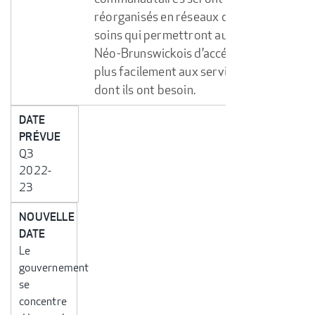
réorganisés en réseaux de
soins qui permettront aux
Néo-Brunswickois d’accéder
plus facilement aux services
dont ils ont besoin.
DATE
PRÉVUE
Q3
2022-
23
NOUVELLE
DATE
Le
gouvernement
se
concentre