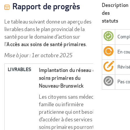
Rapport de progrès
Description
des
statuts
Le tableau suivant donne un aperçu des
livrables dans le plan provincial de la
santé pour le domaine d’action sur
Compl
l'
.
Accès aux soins de santé primaires
En co
Mise à jour : 1er octobre 2025
LIVRABLES
DATE PRÉVUE
NOUVELLE DATE
STATUT
Révis
LIVRABLES
Implantation du réseau de
soins primaires du
Pas c
Nouveau-Brunswick
Les citoyens sans médecin de
famille ou infirmière
praticienne qui ont besoin
d’accéder à des services de
soins primaires pourront