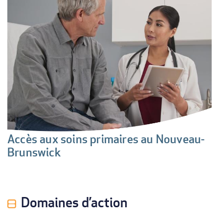
u
Accès aux soins primaires au Nouveau-
S
Brunswick
A
Domaines d’action