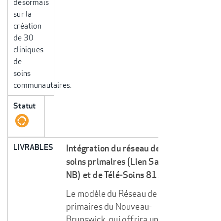
désormais
sur la
création
de 30
cliniques
de
soins
communautaires.
Statut
LIVRABLES
Intégration du réseau de
soins primaires (Lien Santé
NB) et de Télé-Soins 811
Le modèle du Réseau de soins
primaires du Nouveau-
Brunswick, qui offrira un