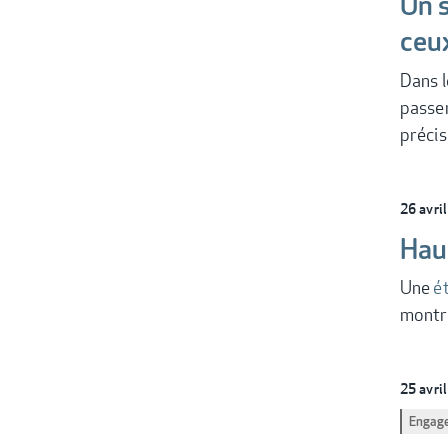
Un s
ceu
Dans l
passer
précis
26 avri
Hau
Une
é
montre
25 avri
Engag