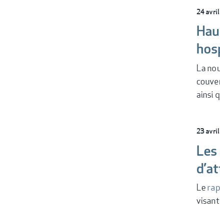
24 avri
Haus
hosp
La nou
couver
ainsi
23 avri
Les 
d’a
Le
rap
visan