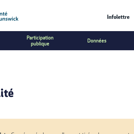
Infolettre
CONT
Participation
Données
US
publique
MENU
lité