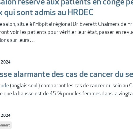
alon réservé aux patients en congé pe
x qui sont admis au HRDEC
e salon, situé à l’Hôpital régional Dr Everett Chalmers de F
ont voir les patients pour vérifier leur état, passer en revu
ions sur leurs…
l 2024
sse alarmante des cas de cancer du s
tude
(anglais seul.) comparant les cas de cancer du sein
 que la hausse est de 45 % pour les femmes dans la vingt
l 2024
ement