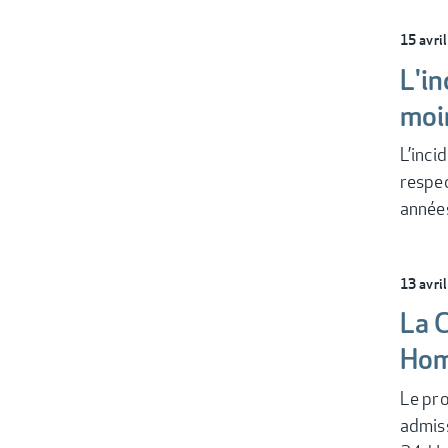
15 avri
L'in
moi
L’inci
respec
années
13 avri
La 
Hom
Le pro
admiss