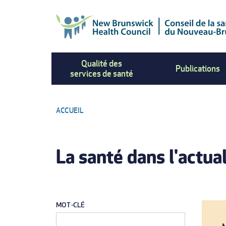
Aller
au
contenu
principal
Qualité des
Publications
services de santé
ACCUEIL
FIL
La santé dans l'actua
D'ARIANE
MOT-CLÉ
PAGINATION