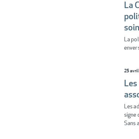
La 
poli
soi
La pol
envers
25 avri
Les
ass
Les ad
signe 
Sans 