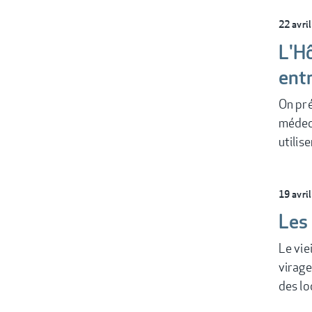
22 avri
L'Hô
ent
On pré
médeci
utili
19 avri
Les 
Le vie
virage
des l