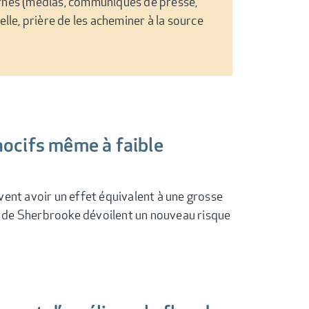
rnes (médias, communiqués de presse,
lle, prière de les acheminer à la source
nocifs même à faible
vent avoir un effet équivalent à une grosse
té de Sherbrooke dévoilent un nouveau risque