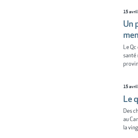
15 avri
Un p
men
Le Qc 
santé 
provi
15 avri
Le q
Des ch
au Can
la vin