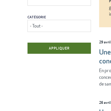
N
g
i
CATÉGORIE
29 avri
Une 
con
En pro
concen
de sa
26 avri