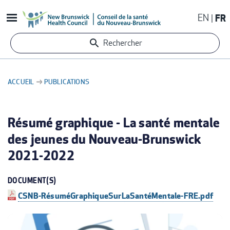
Aller
EN
FR
au
contenu
Rechercher
principal
ACCUEIL
PUBLICATIONS
FIL
D'ARIANE
Résumé graphique - La santé mentale
des jeunes du Nouveau-Brunswick
2021-2022
DOCUMENT(S)
CSNB-RésuméGraphiqueSurLaSantéMentale-FRE.pdf