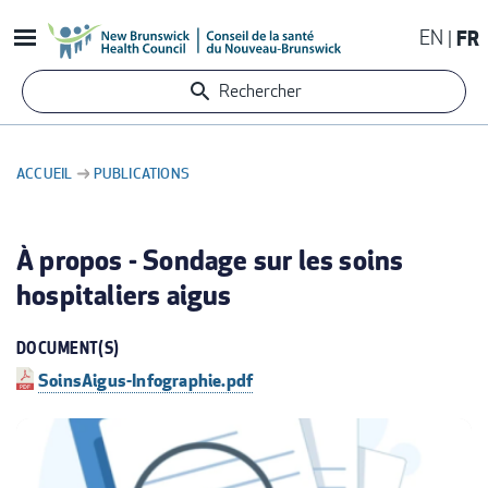
Aller
EN
FR
au
contenu
Rechercher
principal
ACCUEIL
PUBLICATIONS
FIL
D'ARIANE
À propos - Sondage sur les soins
hospitaliers aigus
DOCUMENT(S)
SoinsAigus-Infographie.pdf