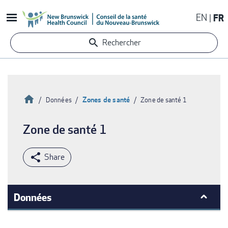
Aller
EN
FR
au
contenu
Rechercher
principal
Accueil
Zones de santé
Données
Zone de santé 1
Fil
Zone de santé 1
d'Ariane
Données