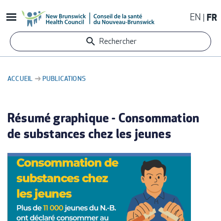
Aller
EN
FR
au
contenu
Rechercher
principal
ACCUEIL
PUBLICATIONS
FIL
D'ARIANE
Résumé graphique - Consommation
de substances chez les jeunes
IMAGE