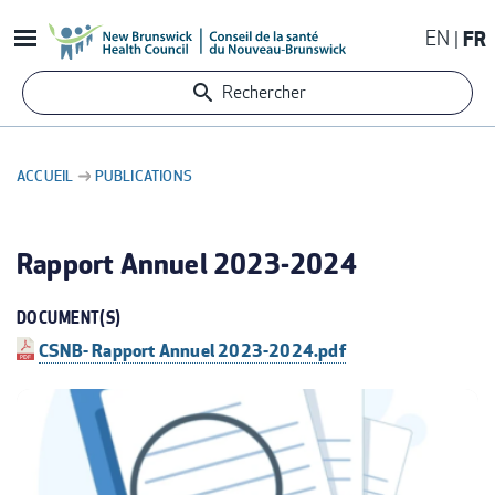
Aller
EN
FR
au
contenu
Rechercher
principal
ACCUEIL
PUBLICATIONS
FIL
D'ARIANE
Rapport Annuel 2023-2024
DOCUMENT(S)
CSNB- Rapport Annuel 2023-2024.pdf