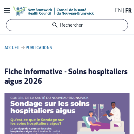
Aller
EN
FR
au
contenu
Rechercher
principal
ACCUEIL
PUBLICATIONS
FIL
D'ARIANE
Fiche informative - Soins hospitaliers
aigus 2026