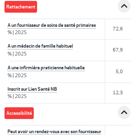
expand_less
Rattachement
A un fournisseur de soins de santé primaires
72,6
%
|
2025
A un médecin de famille habituel
67,9
%
|
2025
A une infirmière praticienne habituelle
5,0
%
|
2025
Inscrit sur Lien Santé NB
12,3
%
|
2025
expand_less
Accessibilité
Peut avoir un rendez-vous avec son fournisseur