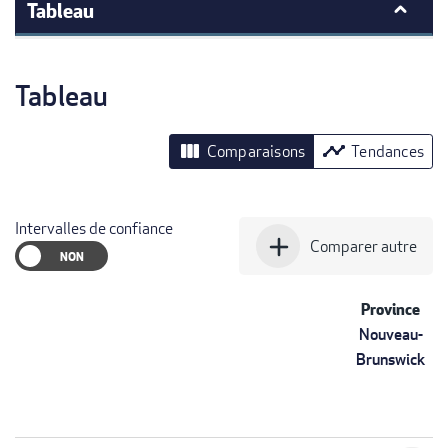
Tableau
Tableau
view_column
timeline
Comparaisons
Tendances
Intervalles de confiance
add
Comparer autre
Province
Nouveau-
Brunswick