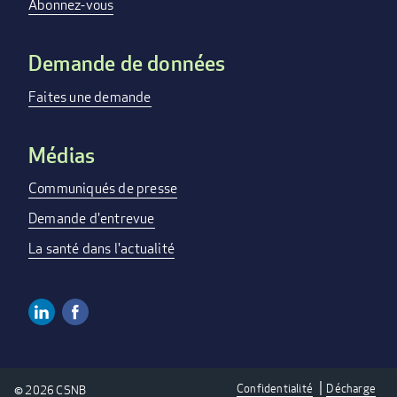
menu
Abonnez-vous
Demande de données
Faites une demande
Médias
Communiqués de presse
Demande d'entrevue
La santé dans l'actualité
Linkedin
Facebook
Social
Media
Confidentialité
Décharge
© 2026 CSNB