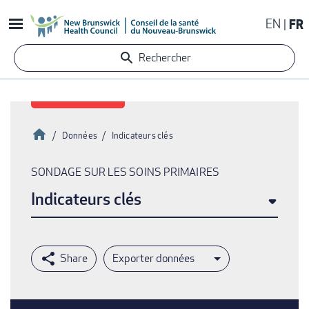
Aller
EN
FR
au
contenu
Rechercher
principal
Accueil
Données
Indicateurs clés
Fil
SONDAGE SUR LES SOINS PRIMAIRES
d'Ariane
Indicateurs clés
Exporter données