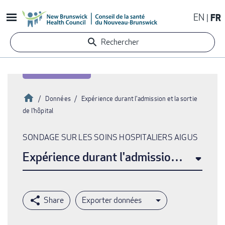
Aller
EN
FR
au
contenu
Rechercher
principal
Accueil
Données
Expérience durant l'admission et la sortie
de l'hôpital
Fil
d'Ariane
SONDAGE SUR LES SOINS HOSPITALIERS AIGUS
Expérience durant l'admission et la sorti
Exporter données