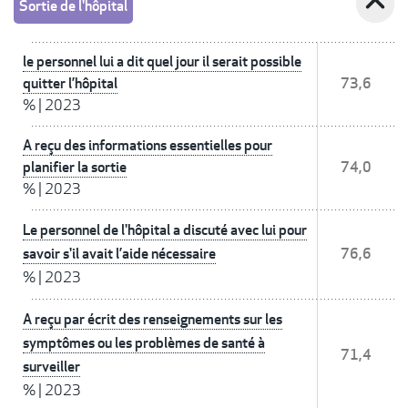
expand_less
Sortie de l'hôpital
le personnel lui a dit quel jour il serait possible
quitter l’hôpital
73,6
%
|
2023
A reçu des informations essentielles pour
planifier la sortie
74,0
%
|
2023
Le personnel de l'hôpital a discuté avec lui pour
savoir s'il avait l’aide nécessaire
76,6
%
|
2023
A reçu par écrit des renseignements sur les
symptômes ou les problèmes de santé à
71,4
surveiller
%
|
2023