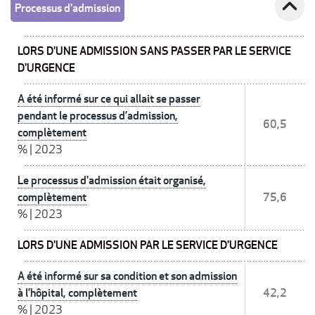
expand_less
Processus d'admission
LORS D'UNE ADMISSION SANS PASSER PAR LE SERVICE
D'URGENCE
A été informé sur ce qui allait se passer
pendant le processus d’admission,
60,5
complètement
%
|
2023
Le processus d'admission était organisé,
complètement
75,6
%
|
2023
LORS D'UNE ADMISSION PAR LE SERVICE D'URGENCE
A été informé sur sa condition et son admission
à l’hôpital, complètement
42,2
%
|
2023