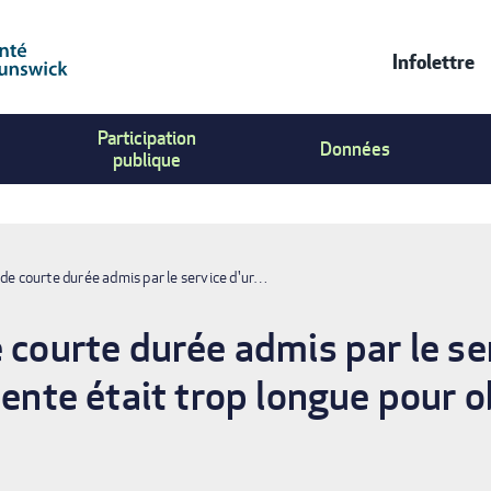
Infolettre
Contac
Participation
Us
Données
publique
Menu
 de courte durée admis par le service d'ur…
 courte durée admis par le se
tente était trop longue pour ob