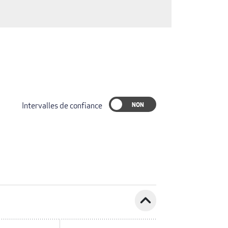
Intervalles de confiance
expand_less