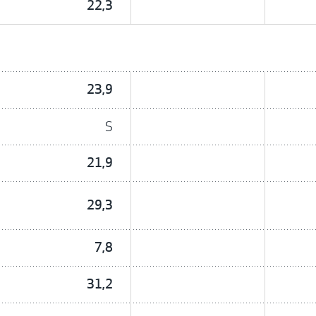
22,3
23,9
S
21,9
29,3
7,8
31,2