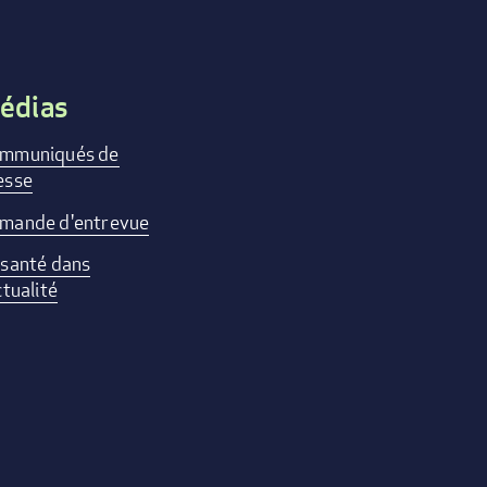
édias
mmuniqués de
esse
mande d'entrevue
 santé dans
ctualité