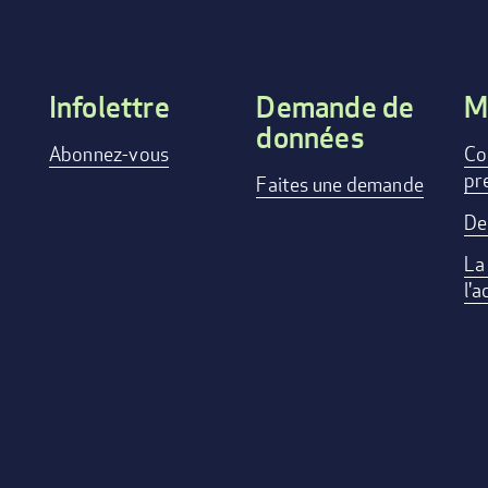
Infolettre
Demande de
M
données
Footer
Abonnez-vous
Co
pr
menu
Faites une demande
De
La
l'a