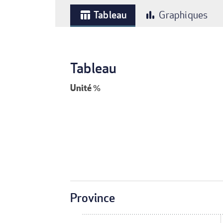
Tableau
Graphiques
table_chart
bar_chart
Tableau
Unité
%
Province