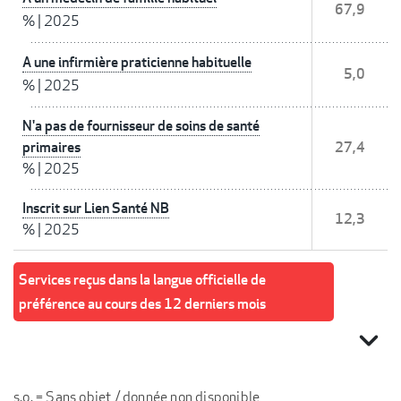
67,9
%
|
2025
A une infirmière praticienne habituelle
5,0
%
|
2025
N'a pas de fournisseur de soins de santé
primaires
27,4
%
|
2025
Inscrit sur Lien Santé NB
12,3
%
|
2025
Services reçus dans la langue officielle de
préférence au cours des 12 derniers mois
expand_more
s.o. = Sans objet / donnée non disponible