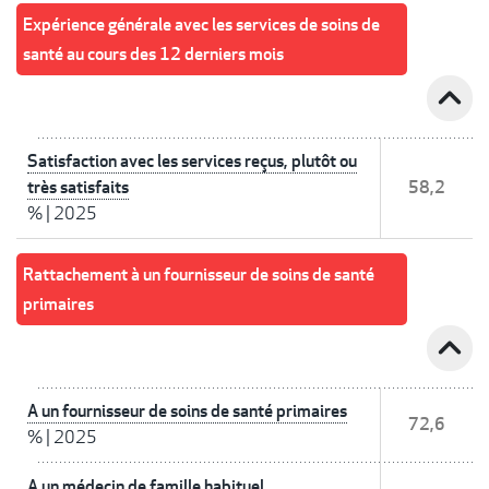
Expérience générale avec les services de soins de
santé au cours des 12 derniers mois
expand_less
Satisfaction avec les services reçus, plutôt ou
très satisfaits
58,2
%
|
2025
Rattachement à un fournisseur de soins de santé
primaires
expand_less
A un fournisseur de soins de santé primaires
72,6
%
|
2025
A un médecin de famille habituel