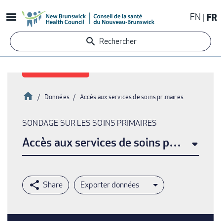
Aller
EN
FR
au
contenu
Rechercher
principal
Accueil
Données
Accès aux services de soins primaires
Fil
SONDAGE SUR LES SOINS PRIMAIRES
d'Ariane
Accès aux services de soins primaires
Exporter données