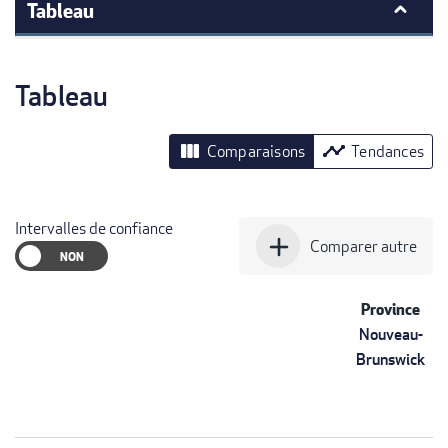
Tableau
Tableau
view_column
timeline
Comparaisons
Tendances
Intervalles de confiance
add
Comparer autre
Province
Nouveau-
Brunswick