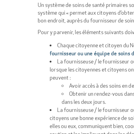
Un système de soins de santé primaires sol
système qui « permet aux citoyens d’obteni
bon endroit, auprès du fournisseur de so
Pour y parvenir, les éléments suivants doiv
Chaque citoyenne et citoyen du 
fournisseur ou une équipe de soins 
La fournisseuse / le fournisseur o
lorsque les citoyennes et citoyens ont 
peuvent :
Avoir accès à des soins en d
Obtenir un rendez-vous dans l
dans les deux jours.
La fournisseuse / le fournisseur o
citoyens une bonne expérience de soi
elles ou eux, communiquent bien, coo
soutien et les impliquent dans les déc