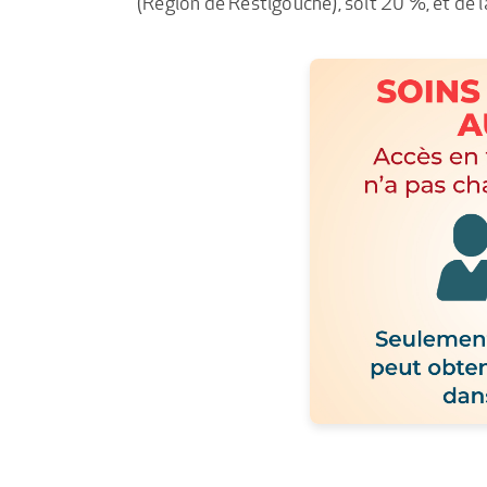
(Région de Restigouche), soit 20 %, et de l