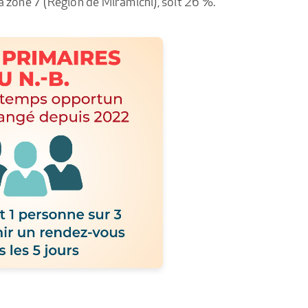
a zone 7 (Région de Miramichi), soit 26 %.