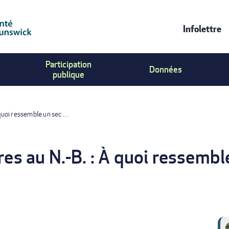
Infolettre
Contac
Participation
Us
Données
publique
Menu
À quoi ressemble un sec…
es au N.-B. : À quoi ressembl