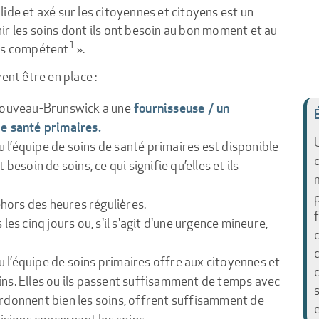
ide et axé sur les citoyennes et citoyens est un
r les soins dont ils ont besoin au bon moment et au
1
ins compétent
».
ent être en place :
Nouveau-Brunswick a une
fournisseuse / un
de santé primaires.
u l’équipe de soins de santé primaires est disponible
besoin de soins, ce qui signifie qu’elles et ils
ehors des heures régulières.
es cinq jours ou, s'il s'agit d'une urgence mineure,
u l’équipe de soins primaires offre aux citoyennes et
ns. Elles ou ils passent suffisamment de temps avec
rdonnent bien les soins, offrent suffisamment de
isions concernant les soins.