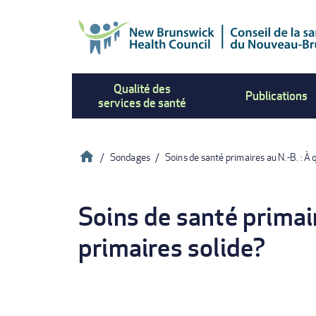
Aller
au
contenu
principal
Qualité des
Publications
services de santé
Accueil
Sondages
Soins de santé primaires au N.-B. : 
Fil
Soins de santé primair
d'Ariane
primaires solide?