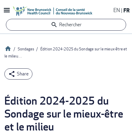
Aller
EN
FR
au
contenu
Rechercher
principal
Accueil
Sondages
Édition 2024-2025 du Sondage sur le mieux-être et
le milieu…
Fil
d'Ariane
Édition 2024-2025 du
Sondage sur le mieux-être
et le milieu