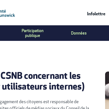
Infolettre
CONT
Participation
Données
US
publique
MENU
u CSNB concernant les
utilisateurs internes)
gagement des citoyens est responsable de
sites officiels de médias sociaux du Conseil de la