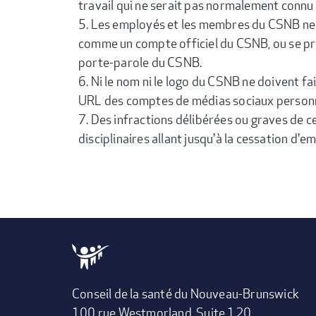
travail qui ne serait pas normalement connu à
Les employés et les membres du CSNB ne 
comme un compte officiel du CSNB, ou se p
porte-parole du CSNB.
Ni le nom ni le logo du CSNB ne doivent fa
URL des comptes de médias sociaux personn
Des infractions délibérées ou graves de c
disciplinaires allant jusqu'à la cessation d'e
Conseil de la santé du Nouveau-Brunswick
100 rue Westmorland, Suite 120