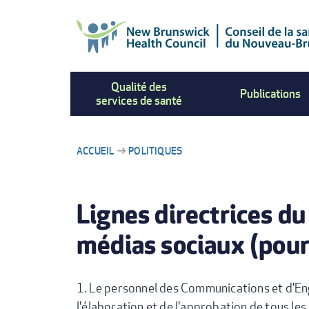
Aller
au
contenu
principal
Qualité des
Publications
services de santé
ACCUEIL
POLITIQUES
FIL
Lignes directrices d
D'ARIANE
médias sociaux (pour 
Le personnel des Communications et d’En
l'élaboration et de l'approbation de tous les 