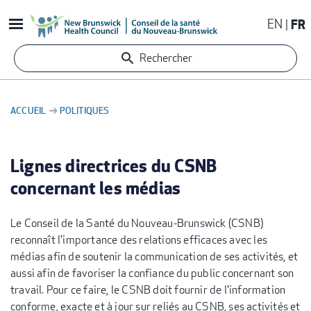
Aller
EN
FR
au
contenu
Rechercher
principal
ACCUEIL
POLITIQUES
FIL
D'ARIANE
Lignes directrices du CSNB
concernant les médias
Le Conseil de la Santé du Nouveau-Brunswick (CSNB)
reconnaît l'importance des relations efficaces avec les
médias afin de soutenir la communication de ses activités, et
aussi afin de favoriser la confiance du public concernant son
travail. Pour ce faire, le CSNB doit fournir de l'information
conforme, exacte et à jour sur reliés au CSNB, ses activités et