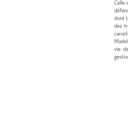
Celle
défend
dont l
des tr
canadi
Madel
vie d
gestio