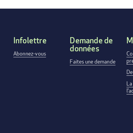
Infolettre
Demande de
M
données
FOOTER
Abonnez-vous
Co
pr
Faites une demande
MENU
De
La
l'a