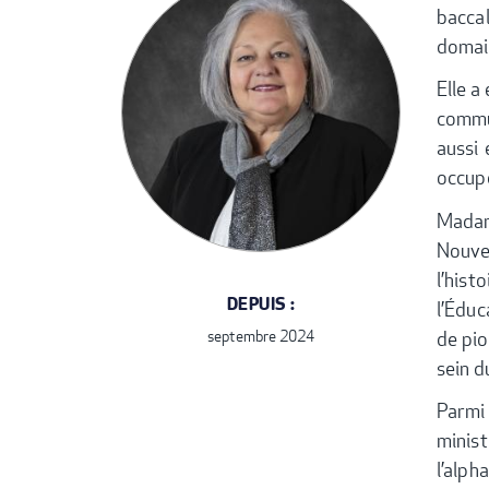
bacca
domain
Elle a
commun
aussi 
occupe
Madam
Nouve
l’his
DEPUIS :
l’Éduc
de pio
septembre 2024
sein 
Parmi 
minis
l’alph