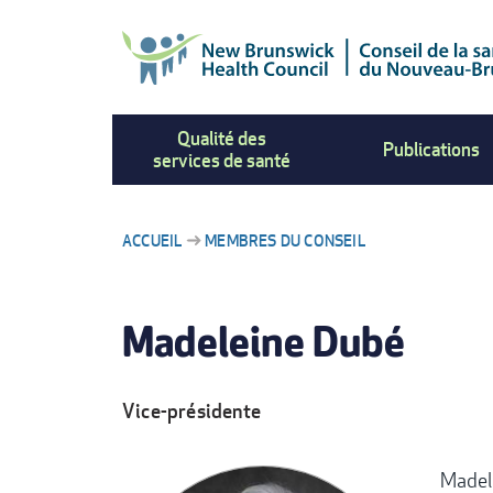
Aller
au
contenu
principal
Qualité des
Publications
services de santé
ACCUEIL
MEMBRES DU CONSEIL
FIL
Madeleine Dubé
D'ARIANE
Vice-présidente
Madel