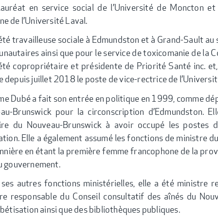
lauréat en service social de l’Université de Moncton et
e de l’Université Laval.
 été travailleuse sociale à Edmundston et à Grand-Sault au 
autaires ainsi que pour le service de toxicomanie de la Co
été copropriétaire et présidente de Priorité Santé inc. et,
 depuis juillet 2018 le poste de vice-rectrice de l’Univer
e Dubé a fait son entrée en politique en 1999, comme dép
au-Brunswick pour la circonscription d’Edmundston. E
toire du Nouveau-Brunswick à avoir occupé les postes 
ation. Elle a également assumé les fonctions de ministre du
nnière en étant la première femme francophone de la provi
du gouvernement.
ses autres fonctions ministérielles, elle a été ministre 
tre responsable du Conseil consultatif des aînés du Nou
abétisation ainsi que des bibliothèques publiques.