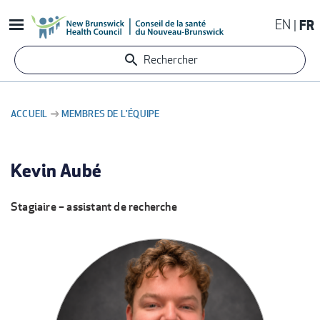
Aller
EN
FR
au
contenu
Rechercher
principal
ACCUEIL
MEMBRES DE L'ÉQUIPE
FIL
D'ARIANE
Kevin Aubé
Stagiaire – assistant de recherche