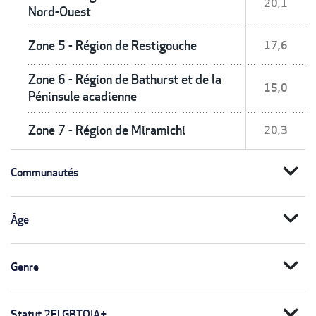
20,1
Nord-Ouest
Zone 5 - Région de Restigouche
17,6
Zone 6 - Région de Bathurst et de la
15,0
Péninsule acadienne
Zone 7 - Région de Miramichi
20,3
expand_more
Communautés
expand_more
Âge
expand_more
Genre
expand_more
Statut 2ELGBTQIA+