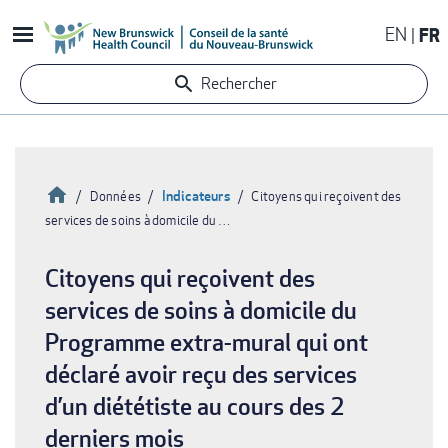
Aller
EN
FR
au
contenu
Rechercher
principal
Accueil
Indicateurs
Données
Citoyens qui reçoivent des
services de soins à domicile du …
Fil
d'Ariane
Citoyens qui reçoivent des
services de soins à domicile du
Programme extra-mural qui ont
déclaré avoir reçu des services
d’un diététiste au cours des 2
derniers mois