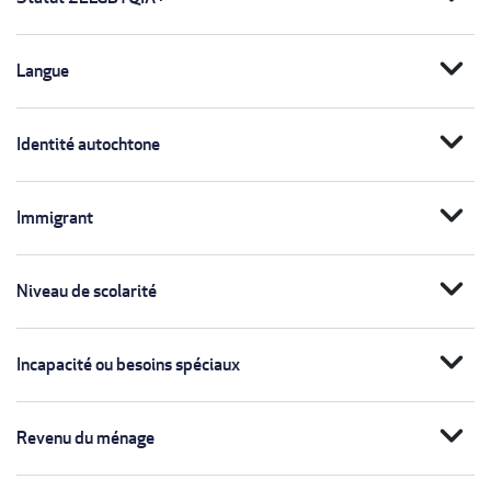
expand_more
Langue
expand_more
Identité autochtone
expand_more
Immigrant
expand_more
Niveau de scolarité
expand_more
Incapacité ou besoins spéciaux
expand_more
Revenu du ménage