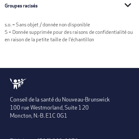
expand_more
Groupes racisés
s.o. = Sans objet / donnée non disponible
S = Donnée supprimée pour des raisons de confidentialité ou
en raison de la petite taille de l'échantillon
Conseil de la santé du Nouveau-Brunswick
100 rue Westmorland, Suite 120
Moncton, N.-B. E1C 0G1