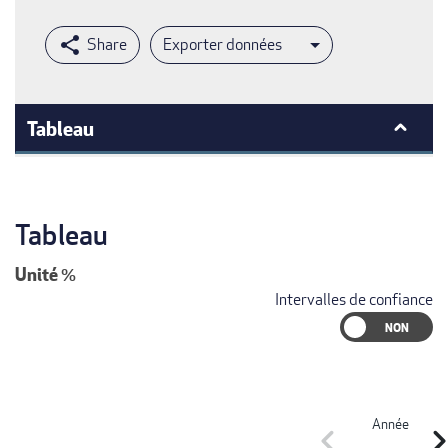
Exporter données
Tableau
Tableau
Unité
%
Intervalles de confiance
Année
chevron_left
chevron_r