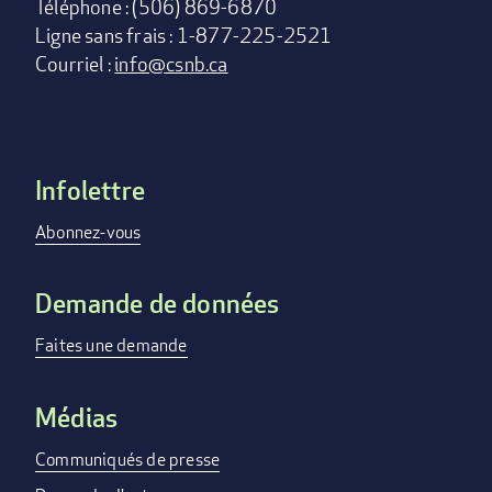
Téléphone : (506) 869-6870
Ligne sans frais : 1-877-225-2521
Courriel :
info@csnb.ca
Infolettre
Footer
menu
Abonnez-vous
Demande de données
Faites une demande
Médias
Communiqués de presse