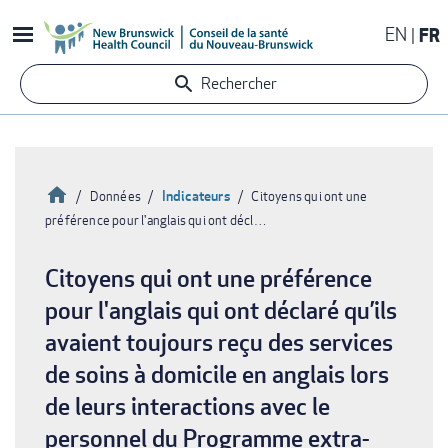
Aller
EN
FR
au
contenu
Rechercher
principal
Accueil
Indicateurs
Données
Citoyens qui ont une
préférence pour l'anglais qui ont décl…
Fil
d'Ariane
Citoyens qui ont une préférence
pour l'anglais qui ont déclaré qu’ils
avaient toujours reçu des services
de soins à domicile en anglais lors
de leurs interactions avec le
personnel du Programme extra-