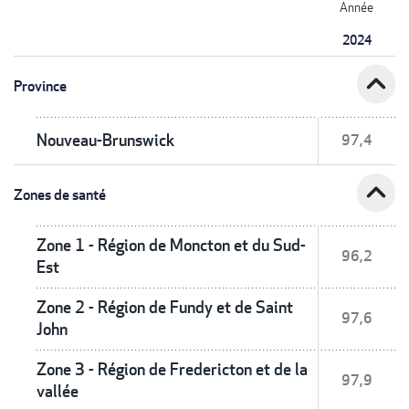
Année
2024
expand_less
Province
Nouveau-Brunswick
97,4
expand_less
Zones de santé
Zone 1 - Région de Moncton et du Sud-
96,2
Est
Zone 2 - Région de Fundy et de Saint
97,6
John
Zone 3 - Région de Fredericton et de la
97,9
vallée