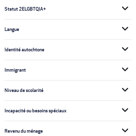
expand_more
Statut 2ELGBTQIA+
expand_more
Langue
expand_more
Identité autochtone
expand_more
Immigrant
expand_more
Niveau de scolarité
expand_more
Incapacité ou besoins spéciaux
expand_more
Revenu du ménage