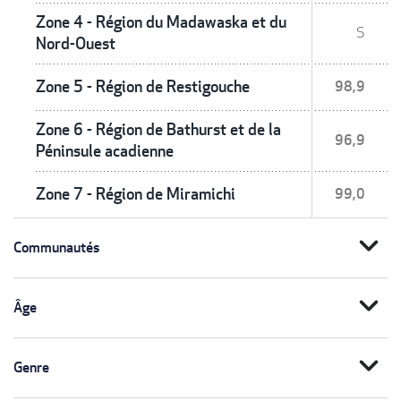
Zone 4 - Région du Madawaska et du
S
Nord-Ouest
Zone 5 - Région de Restigouche
98,9
Zone 6 - Région de Bathurst et de la
96,9
Péninsule acadienne
Zone 7 - Région de Miramichi
99,0
expand_more
Communautés
expand_more
Âge
expand_more
Genre