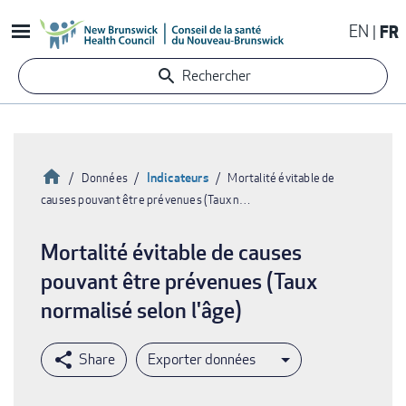
Aller
EN
FR
au
contenu
Rechercher
principal
Accueil
Indicateurs
Données
Mortalité évitable de
causes pouvant être prévenues (Taux n…
Fil
d'Ariane
Mortalité évitable de causes
pouvant être prévenues (Taux
normalisé selon l'âge)
Exporter données