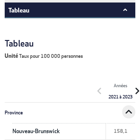
Tableau
Tableau
Unité
Taux pour 100 000 personnes
Années
chevron_left
chevron_r
2021 à 2023
expand_less
Province
Nouveau-Brunswick
158,1