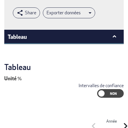
Exporter données
Tableau
Tableau
Unité
%
Intervalles de confiance
Année
chevron_left
chevron_r