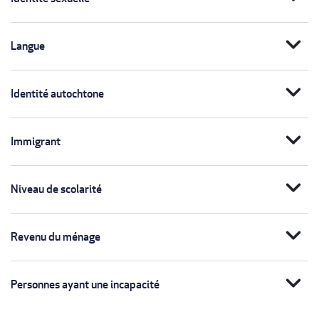
expand_more
Langue
expand_more
Identité autochtone
expand_more
Immigrant
expand_more
Niveau de scolarité
expand_more
Revenu du ménage
expand_more
Personnes ayant une incapacité