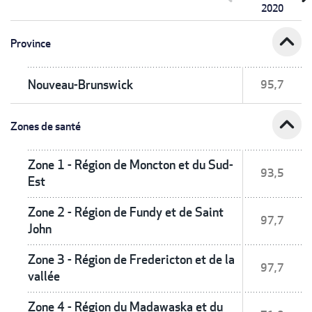
2020
expand_less
Province
Nouveau-Brunswick
95,7
expand_less
Zones de santé
Zone 1 - Région de Moncton et du Sud-
93,5
Est
Zone 2 - Région de Fundy et de Saint
97,7
John
Zone 3 - Région de Fredericton et de la
97,7
vallée
Zone 4 - Région du Madawaska et du