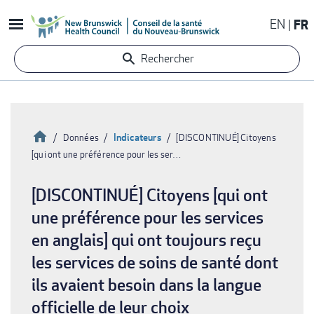
Aller
EN
FR
au
contenu
Rechercher
principal
Accueil
Indicateurs
Données
[DISCONTINUÉ] Citoyens
[qui ont une préférence pour les ser…
Fil
d'Ariane
[DISCONTINUÉ] Citoyens [qui ont
une préférence pour les services
en anglais] qui ont toujours reçu
les services de soins de santé dont
ils avaient besoin dans la langue
officielle de leur choix