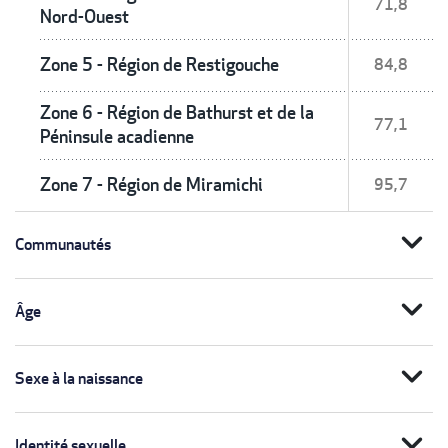
71,8
Nord-Ouest
Zone 5 - Région de Restigouche
84,8
Zone 6 - Région de Bathurst et de la
77,1
Péninsule acadienne
Zone 7 - Région de Miramichi
95,7
expand_more
Communautés
expand_more
Âge
expand_more
Sexe à la naissance
expand_more
Identité sexuelle