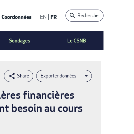
Rechercher
Coordonnées
EN
FR
t
Sondages
Le CSNB
Exporter données
ières financières
ent besoin au cours