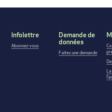
Infolettre
Demande de
M
données
Footer
Abonnez-vous
Co
pr
menu
Faites une demande
De
La
l'a