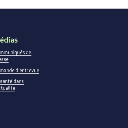
édias
mmuniqués de
esse
mande d'entrevue
 santé dans
ctualité