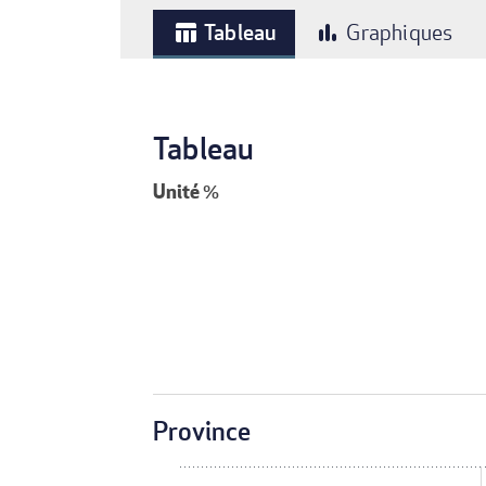
Tableau
Graphiques
table_chart
bar_chart
Tableau
Unité
%
Province