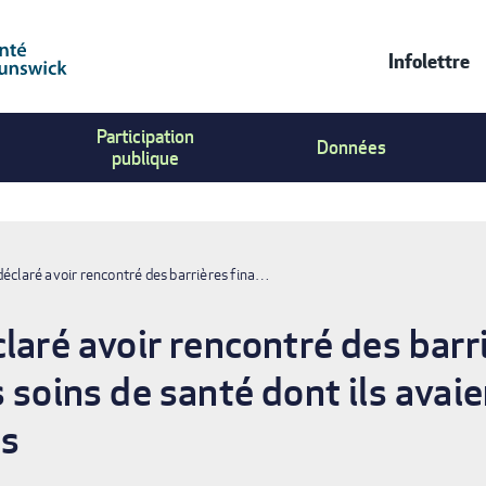
Infolettre
Contac
Participation
Us
Données
publique
Menu
déclaré avoir rencontré des barrières fina…
laré avoir rencontré des barr
 soins de santé dont ils avai
is