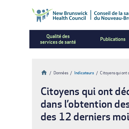
Aller
au
contenu
principal
Qualité des
Publications
services de santé
Accueil
Données
Indicateurs
Citoyens qui ont 
Fil
Citoyens qui ont déc
d'Ariane
dans l’obtention des
des 12 derniers mo