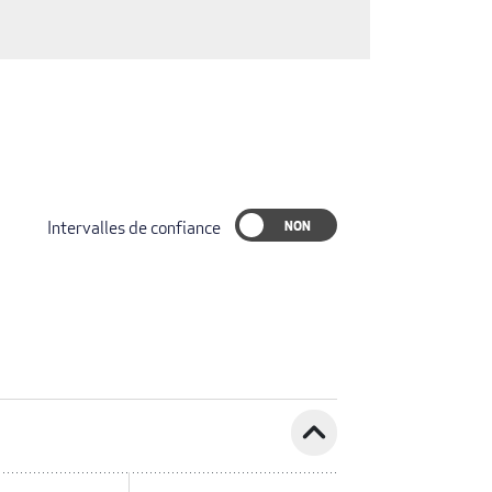
Intervalles de confiance
expand_less