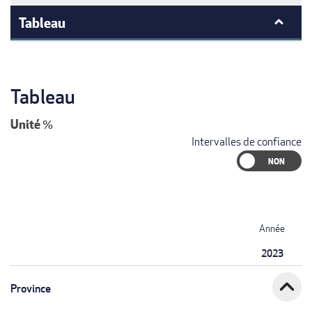
Tableau
Tableau
Unité
%
Intervalles de confiance
Année
2023
expand_less
Province