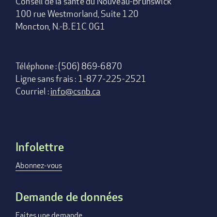
Conseil de la santé du Nouveau-Brunswick
100 rue Westmorland, Suite 120
Moncton, N.-B. E1C 0G1
Téléphone : (506) 869-6870
Ligne sans frais : 1-877-225-2521
Courriel :
info@csnb.ca
Infolettre
Footer
menu
Abonnez-vous
Demande de données
Faites une demande