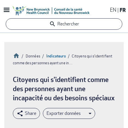
Aller
EN
FR
au
contenu
Rechercher
principal
Accueil
Indicateurs
Données
Citoyens qui s'identifient
comme des personnes ayant une in…
Fil
d'Ariane
Citoyens qui s'identifient comme
des personnes ayant une
incapacité ou des besoins spéciaux
Exporter données