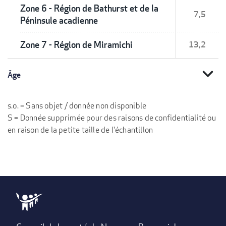
Zone 6 - Région de Bathurst et de la
7,5
Péninsule acadienne
Zone 7 - Région de Miramichi
13,2
expand_more
Âge
s.o. = Sans objet / donnée non disponible
S = Donnée supprimée pour des raisons de confidentialité ou
en raison de la petite taille de l'échantillon