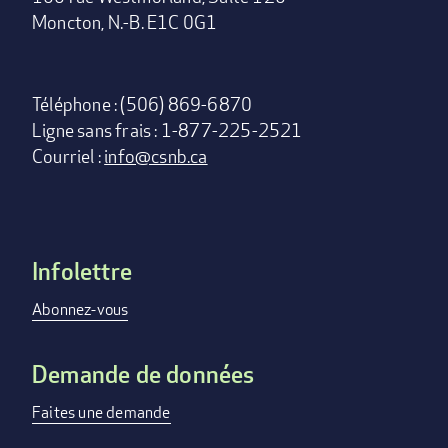
Moncton, N.-B. E1C 0G1
Téléphone : (506) 869-6870
Ligne sans frais : 1-877-225-2521
Courriel :
info@csnb.ca
Infolettre
Footer
menu
Abonnez-vous
Demande de données
Faites une demande