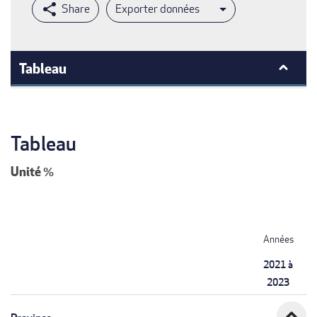
Exporter données
Tableau
Tableau
Unité
%
Années
2021 à
2023
expand_less