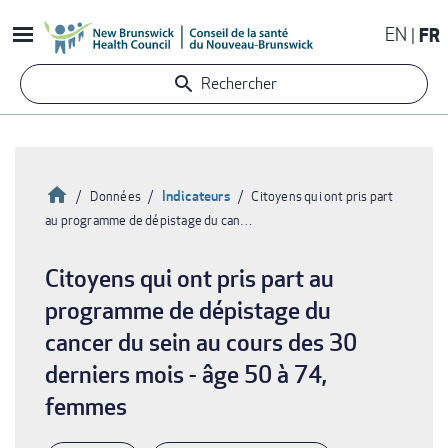
Aller
EN
FR
au
contenu
Rechercher
principal
Accueil
Indicateurs
Données
Citoyens qui ont pris part
au programme de dépistage du can…
Fil
d'Ariane
Citoyens qui ont pris part au
programme de dépistage du
cancer du sein au cours des 30
derniers mois - âge 50 à 74,
femmes