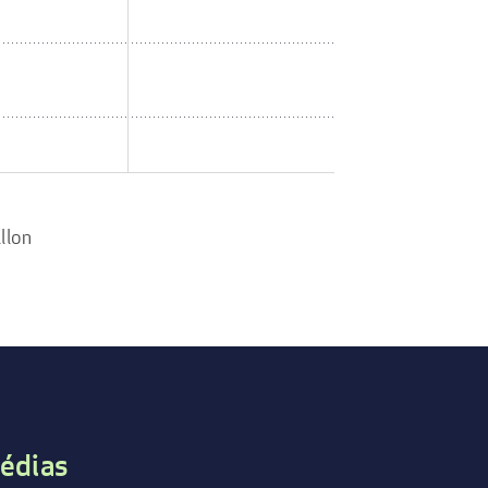
llon
édias