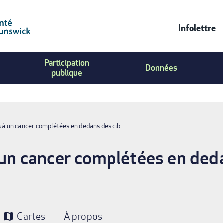
Infolettre
Contac
Participation
Us
Données
publique
Menu
es à un cancer complétées en dedans des cib…
à un cancer complétées en ded
Cartes
À propos
map