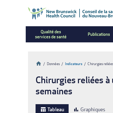
Aller
au
contenu
principal
Qualité des
Publications
services de santé
Accueil
Données
Indicateurs
Chirurgies relié
Fil
Chirurgies reliées 
d'Ariane
semaines
Tableau
Graphiques
table_chart
bar_chart