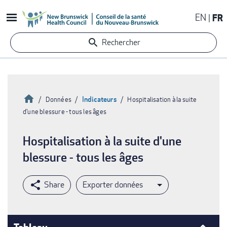
Aller
EN
FR
au
contenu
Rechercher
principal
Accueil
Indicateurs
Données
Hospitalisation à la suite
d'une blessure - tous les âges
Fil
d'Ariane
Hospitalisation à la suite d'une
blessure - tous les âges
Exporter données
Tableau