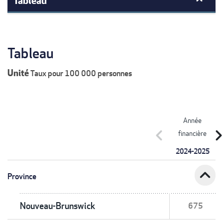
Tableau
Unité
Taux pour 100 000 personnes
Année
chevron_left
chevron_r
financière
2024-2025
expand_less
Province
Nouveau-Brunswick
675