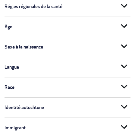
expand_more
Régies régionales de la santé
expand_more
Âge
expand_more
Sexe à la naissance
expand_more
Langue
expand_more
Race
expand_more
Identité autochtone
expand_more
Immigrant