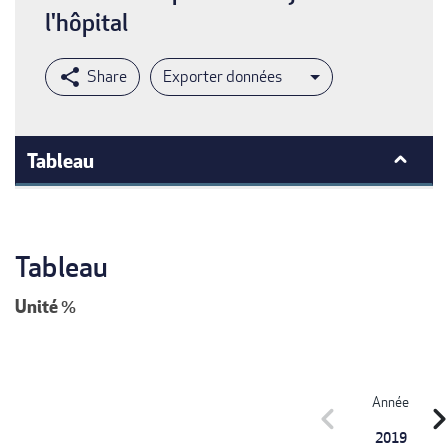
l'hôpital
Exporter données
Tableau
Tableau
Unité
%
Année
chevron_left
chevron_r
2019