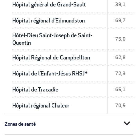
Hôpital général de Grand-Sault
39,1
Hôpital régional d’Edmundston
69,7
Hôtel-Dieu Saint-Joseph de Saint-
75,0
Quentin
Hôpital Régional de Campbellton
62,8
Hôpital de l’Enfant-Jésus RHSJ†
72,3
Hôpital de Tracadie
65,1
Hôpital régional Chaleur
70,5
expand_more
Zones de santé