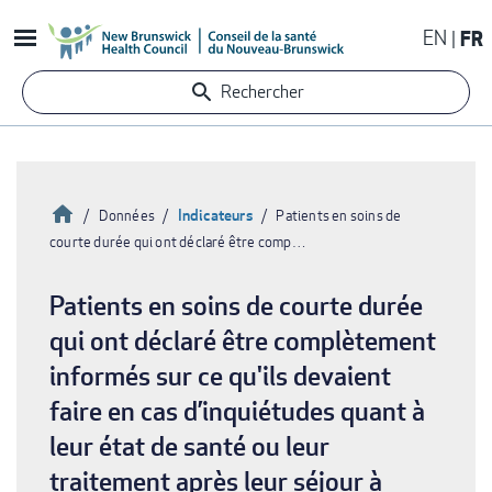
Aller
EN
FR
au
contenu
Rechercher
principal
Accueil
Indicateurs
Données
Patients en soins de
courte durée qui ont déclaré être comp…
Fil
d'Ariane
Patients en soins de courte durée
qui ont déclaré être complètement
informés sur ce qu'ils devaient
faire en cas d’inquiétudes quant à
leur état de santé ou leur
traitement après leur séjour à