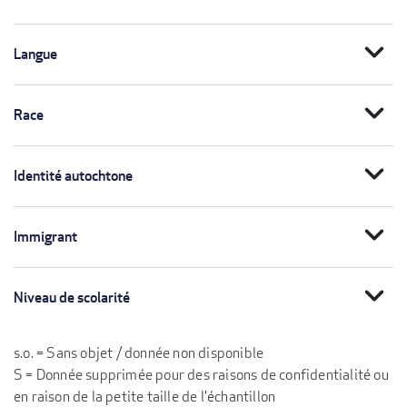
expand_more
Langue
expand_more
Race
expand_more
Identité autochtone
expand_more
Immigrant
expand_more
Niveau de scolarité
s.o. = Sans objet / donnée non disponible
S = Donnée supprimée pour des raisons de confidentialité ou
en raison de la petite taille de l'échantillon