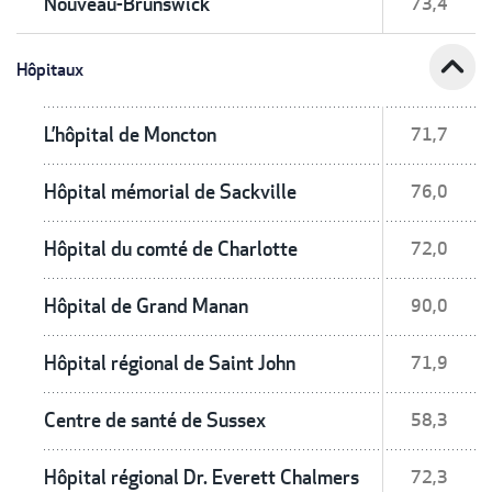
Nouveau-Brunswick
73,4
expand_less
Hôpitaux
L’hôpital de Moncton
71,7
Hôpital mémorial de Sackville
76,0
Hôpital du comté de Charlotte
72,0
Hôpital de Grand Manan
90,0
Hôpital régional de Saint John
71,9
Centre de santé de Sussex
58,3
Hôpital régional Dr. Everett Chalmers
72,3