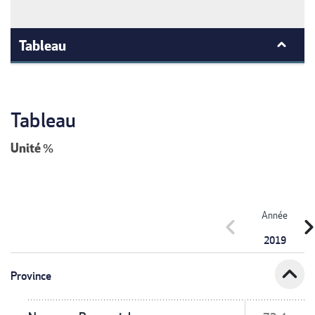
Tableau
Tableau
Unité
%
Année
chevron_left
chevron_r
2019
expand_less
Province