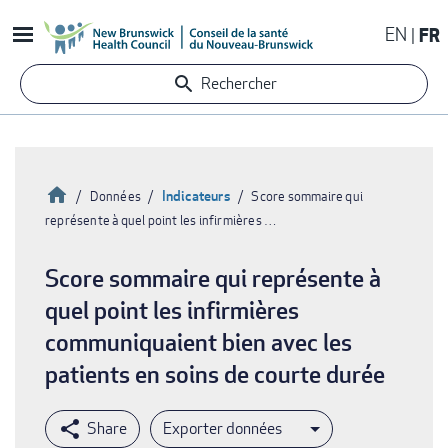
Aller
EN
FR
au
contenu
Rechercher
principal
Accueil
Indicateurs
Données
Score sommaire qui
représente à quel point les infirmières …
Fil
d'Ariane
Score sommaire qui représente à
quel point les infirmières
communiquaient bien avec les
patients en soins de courte durée
Exporter données